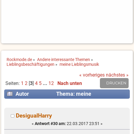
Rockmode.de
»
Andere interessante Themen
»
Lieblingsbeschäftigungen
»
meine Lieblingsmusik
« vorheriges
nächstes »
Seiten:
1
2
[
3
]
4
5
...
12
Nach unten
DRUCKEN
Autor
Thema: meine
Lieblingsmusik (Gelesen 198339 mal)
DesigualHarry
«
Antwort #30 am:
22.03.2017 23:51 »