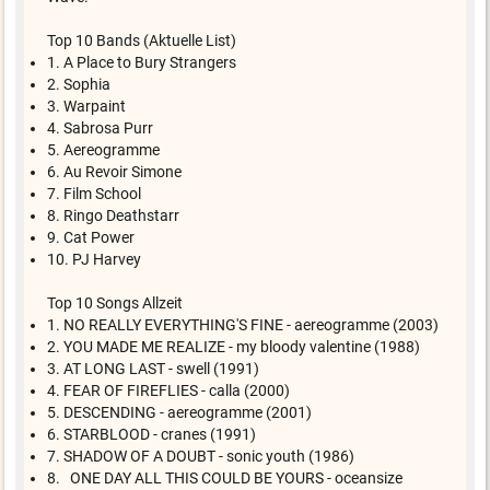
Top 10 Bands (Aktuelle List)
1. A Place to Bury Strangers
2. Sophia
3. Warpaint
4. Sabrosa Purr
5. Aereogramme
6. Au Revoir Simone
7. Film School
8. Ringo Deathstarr
9. Cat Power
10. PJ Harvey
Top 10 Songs Allzeit
1. NO REALLY EVERYTHING'S FINE - aereogramme (2003)
2. YOU MADE ME REALIZE - my bloody valentine (1988)
3. AT LONG LAST - swell (1991)
4. FEAR OF FIREFLIES - calla (2000)
5. DESCENDING - aereogramme (2001)
6. STARBLOOD - cranes (1991)
7. SHADOW OF A DOUBT - sonic youth (1986)
8. ONE DAY ALL THIS COULD BE YOURS - oceansize