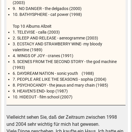
(2003)
9. NO DANGER - the delgados (2000)
10. BATHYSPHERE - cat power (1998)
Top 10 Albums Allzeit
1. TELEVISE - calla (2003)
2. SLEEP AND RELEASE - aereogramme (2003)
3. ECSTACY AND STRAWBERRY WINE- my bloody
valentine (1989)
4. WINGS OF JOY - cranes (1991)
5. SCENES FROM THE SECOND STORY - the god machine
(1993)
6. DAYDREAM NATION - sonic youth (1988)
7. PEOPLE ARE LIKE THE SEASONS - sophia (2004)
8. PSYCHOCANDY - the jeaus and mary chain (1985)
9. HEAVEN'S END- loop (1987)
10. HIDEOUT - film school (2007)
Vielleicht sehen Sie, daß der Zeitraum zwischen 1998
und 2004 sehr wichtig für mich hat gewesen.
Viele Dinge geschehen. Ich kaufte ein Haus. Ich hatte ein