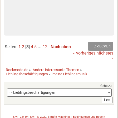
Seiten:
1
2
[
3
]
4
5
...
12
Nach oben
DRUCKEN
« vorheriges
nächstes
»
Rockmode.de
»
Andere interessante Themen
»
Lieblingsbeschäftigungen
»
meine Lieblingsmusik
Gehe zu:
SMF 2.0.19
|
SMF © 2020
,
Simple Machines
|
Bedingungen und Regeln