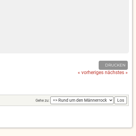
DRUCKEN
« vorheriges
nächstes »
Gehe zu: