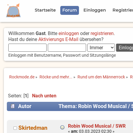
Startseite
Forum
Einloggen
Registrie
Willkommen
Gast
. Bitte
einloggen
oder
registrieren
.
Hast du deine
Aktivierungs E-Mail
übersehen?
Einloggen mit Benutzername, Passwort und Sitzungslänge
Rockmode.de
»
Röcke und mehr...
»
Rund um den Männerrock
»
R
Seiten: [
1
]
Nach unten
Autor
Thema: Robin Wood Musical / 
Robin Wood Musical / SWR
Skirtedman
«
am:
03.03.2023 02:30 »