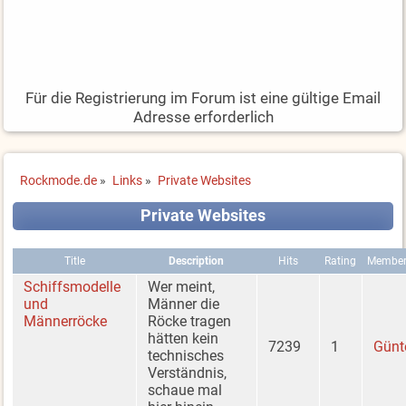
Für die Registrierung im Forum ist eine gültige Email
Adresse erforderlich
Rockmode.de
»
Links
»
Private Websites
Private Websites
Title
Description
Hits
Rating
Membe
Schiffsmodelle
Wer meint,
und
Männer die
Männerröcke
Röcke tragen
hätten kein
7239
1
Günt
technisches
Verständnis,
schaue mal