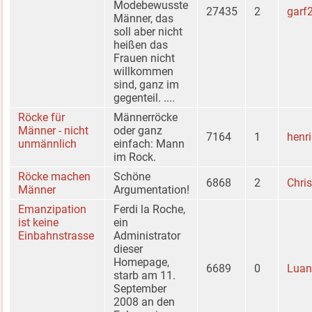
Modebewusste
27435
2
garf
Männer, das
soll aber nicht
heißen das
Frauen nicht
willkommen
sind, ganz im
gegenteil. ....
Röcke für
Männerröcke
Männer - nicht
oder ganz
7164
1
henri
unmännlich
einfach: Mann
im Rock.
Röcke machen
Schöne
6868
2
Chri
Männer
Argumentation!
Emanzipation
Ferdi la Roche,
ist keine
ein
Einbahnstrasse
Administrator
dieser
Homepage,
6689
0
Luan
starb am 11.
September
2008 an den