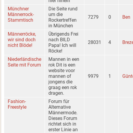
hier hinein
Münchner
Die Seite rund
Männerrock-
um die
7279
0
Ben
Stammtisch
Rockertreffen
in München
Männerröcke,
Übrigends Frei
wir sind doch
nach BILD
28031
4
Breze
nicht Blöde!
Papa! Ich will
Röcke!
Niederländische
Mannen in een
Seite mit Forum
rok Dit is een
website voor
mannen of
9979
1
Günt
jongens die
graag een rok
dragen.
Fashion-
Forum für
Freestyle
Alternative
Männermode.
Dieses Forum
richtet sich in
erster Linie an