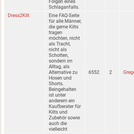
Folgen eines
Schlaganfalls.
Dress2Kilt
Eine FAQ-Seite
für alle Männer,
die gerne Kilts
tragen
möchten, nicht
als Tracht,
nicht als
Schotten,
sondern im
Alltag, als
Alternative zu
6552
2
Greg
Hosen und
Shorts.
Beingehalten
ist unter
anderem ein
Kaufberater für
Kilts und
Zubehör sowie
auch die
vielleicht