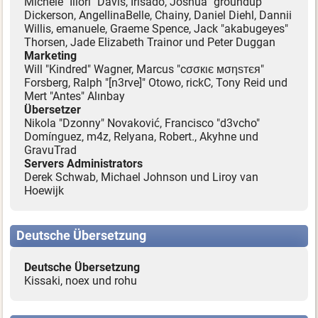
Michele "Illori" Davis, Irisado, Joshua "groundup"
Dickerson, AngellinaBelle, Chainy, Daniel Diehl, Dannii
Willis, emanuele, Graeme Spence, Jack "akabugeyes"
Thorsen, Jade Elizabeth Trainor und Peter Duggan
Marketing
Will "Kindred" Wagner, Marcus "cσσкιє мσηѕтєя"
Forsberg, Ralph "[n3rve]" Otowo, rickC, Tony Reid und
Mert "Antes" Alınbay
Übersetzer
Nikola "Dzonny" Novaković, Francisco "d3vcho"
Domínguez, m4z, Relyana, Robert., Akyhne und
GravuTrad
Servers Administrators
Derek Schwab, Michael Johnson und Liroy van
Hoewijk
Deutsche Übersetzung
Deutsche Übersetzung
Kissaki, noex und rohu