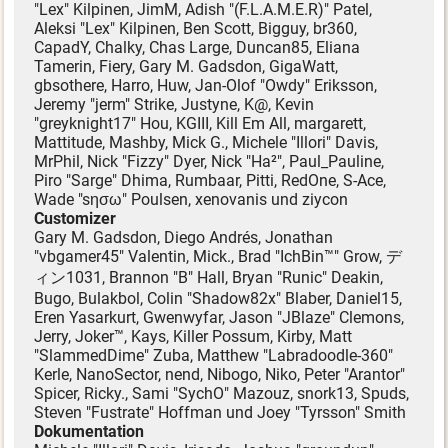
"Lex" Kilpinen, JimM, Adish "(F.L.A.M.E.R)" Patel,
Aleksi "Lex" Kilpinen, Ben Scott, Bigguy, br360,
CapadY, Chalky, Chas Large, Duncan85, Eliana
Tamerin, Fiery, Gary M. Gadsdon, GigaWatt,
gbsothere, Harro, Huw, Jan-Olof "Owdy" Eriksson,
Jeremy "jerm" Strike, Justyne, K@, Kevin
"greyknight17" Hou, KGIII, Kill Em All, margarett,
Mattitude, Mashby, Mick G., Michele "Illori" Davis,
MrPhil, Nick "Fizzy" Dyer, Nick "Ha²", Paul_Pauline,
Piro "Sarge" Dhima, Rumbaar, Pitti, RedOne, S-Ace,
Wade "sησω" Poulsen, xenovanis und ziycon
Customizer
Gary M. Gadsdon, Diego Andrés, Jonathan
"vbgamer45" Valentin, Mick., Brad "IchBin™" Grow, デ
ィン1031, Brannon "B" Hall, Bryan "Runic" Deakin,
Bugo, Bulakbol, Colin "Shadow82x" Blaber, Daniel15,
Eren Yasarkurt, Gwenwyfar, Jason "JBlaze" Clemons,
Jerry, Joker™, Kays, Killer Possum, Kirby, Matt
"SlammedDime" Zuba, Matthew "Labradoodle-360"
Kerle, NanoSector, nend, Nibogo, Niko, Peter "Arantor"
Spicer, Ricky., Sami "SychO" Mazouz, snork13, Spuds,
Steven "Fustrate" Hoffman und Joey "Tyrsson" Smith
Dokumentation