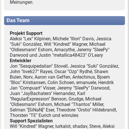
Meinungen.
Das Team
Projekt Support
Aleksi "Lex" Kilpinen, Michele "Illori" Davis, Jessica
"Suki" González, Will "Kindred" Wagner, Michael
"Oldiesmann" Eshom, Amacythe, Jeremy "SleePy"
Darwood und Justin "metallica48423" O'Leary
Entwickler
Jon "Sesquipedalian" Stovell, Jessica "Suki" González,
John "live627" Rayes, Oscar "Ozp" Rydhé, Shawn
Bulen, Norv, Aaron van Geffen, Antechinus, Bjoern
"Bloc" Kristiansen, Colin Schoen, emanuele, Hendrik
Jan "Compuart" Visser, Jeremy "SleePy" Darwood,
Juan "JayBachatero" Hernandez, Karl
"RegularExpression" Benson, Grudge, Michael
"Oldiesmann" Eshom, Michael "Thantos" Miller,
Selman "[SiNaN]" Eser, Theodore "Orstio" Hildebrandt,
Thorsten "TE" Eurich und winrules
Support Spezialisten
Will "Kindred" Wagner, lurkalot, shadav, Steve, Aleksi