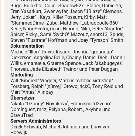
Bugo, Bulakbol, Colin "Shadow82x" Blaber, Daniel15,
Eren Yasarkurt, Gwenwyfar, Jason "JBlaze" Clemons,
Jerry, Joker™, Kays, Killer Possum, Kirby, Matt
"SlammedDime" Zuba, Matthew "Labradoodle-360"
Kerle, NanoSector, nend, Nibogo, Niko, Peter "Arantor"
Spicer, Ricky., Sami "SychO" Mazouz, snork13, Spuds,
Steven "Fustrate" Hoffman und Joey "Tyrsson" Smith
Dokumentation
Michele "Illori" Davis, Irisado, Joshua "groundup"
Dickerson, AngellinaBelle, Chainy, Daniel Diehl, Dannii
Willis, emanuele, Graeme Spence, Jack "akabugeyes"
Thorsen, Jade Elizabeth Trainor und Peter Duggan
Marketing
Will "Kindred" Wagner, Marcus "cσσкιє мσηѕтєя"
Forsberg, Ralph "[n3rve]" Otowo, rickC, Tony Reid und
Mert "Antes" Alınbay
Übersetzer
Nikola "Dzonny" Novaković, Francisco "d3vcho"
Domínguez, m4z, Relyana, Robert., Akyhne und
GravuTrad
Servers Administrators
Derek Schwab, Michael Johnson und Liroy van
Hoewijk