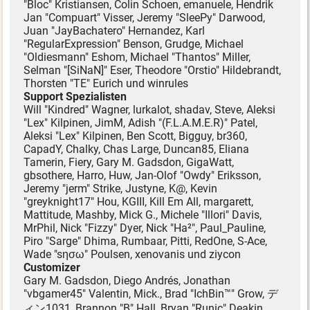
"Bloc" Kristiansen, Colin Schoen, emanuele, Hendrik
Jan "Compuart" Visser, Jeremy "SleePy" Darwood,
Juan "JayBachatero" Hernandez, Karl
"RegularExpression" Benson, Grudge, Michael
"Oldiesmann" Eshom, Michael "Thantos" Miller,
Selman "[SiNaN]" Eser, Theodore "Orstio" Hildebrandt,
Thorsten "TE" Eurich und winrules
Support Spezialisten
Will "Kindred" Wagner, lurkalot, shadav, Steve, Aleksi
"Lex" Kilpinen, JimM, Adish "(F.L.A.M.E.R)" Patel,
Aleksi "Lex" Kilpinen, Ben Scott, Bigguy, br360,
CapadY, Chalky, Chas Large, Duncan85, Eliana
Tamerin, Fiery, Gary M. Gadsdon, GigaWatt,
gbsothere, Harro, Huw, Jan-Olof "Owdy" Eriksson,
Jeremy "jerm" Strike, Justyne, K@, Kevin
"greyknight17" Hou, KGIII, Kill Em All, margarett,
Mattitude, Mashby, Mick G., Michele "Illori" Davis,
MrPhil, Nick "Fizzy" Dyer, Nick "Ha²", Paul_Pauline,
Piro "Sarge" Dhima, Rumbaar, Pitti, RedOne, S-Ace,
Wade "sησω" Poulsen, xenovanis und ziycon
Customizer
Gary M. Gadsdon, Diego Andrés, Jonathan
"vbgamer45" Valentin, Mick., Brad "IchBin™" Grow, デ
ィン1031, Brannon "B" Hall, Bryan "Runic" Deakin,