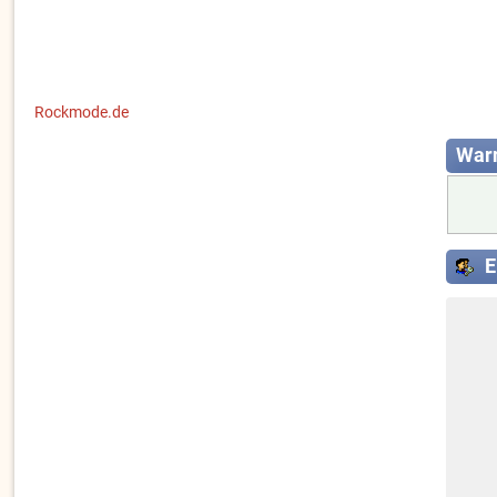
Rockmode.de
War
E