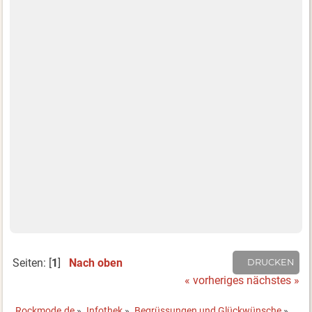
Seiten: [
1
]
Nach oben
DRUCKEN
« vorheriges
nächstes »
Rockmode.de
»
Infothek
»
Begrüssungen und Glückwünsche
»