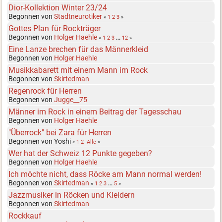
Dior-Kollektion Winter 23/24
Begonnen von
Stadtneurotiker
«
1
2
3
»
Gottes Plan für Rockträger
Begonnen von
Holger Haehle
«
1
2
3
...
12
»
Eine Lanze brechen für das Männerkleid
Begonnen von
Holger Haehle
Musikkabarett mit einem Mann im Rock
Begonnen von
Skirtedman
Regenrock für Herren
Begonnen von
Jugge__75
Männer im Rock in einem Beitrag der Tagesschau
Begonnen von
Holger Haehle
"Überrock" bei Zara für Herren
Begonnen von Yoshi
«
1
2
Alle
»
Wer hat der Schweiz 12 Punkte gegeben?
Begonnen von
Holger Haehle
Ich möchte nicht, dass Röcke am Mann normal werden!
Begonnen von
Skirtedman
«
1
2
3
...
5
»
Jazzmusiker in Röcken und Kleidern
Begonnen von
Skirtedman
Rockkauf