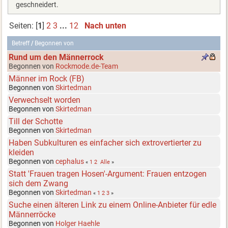
geschneidert.
Seiten: [
1
]
2
3
...
12
Nach unten
Betreff
/
Begonnen von
Rund um den Männerrock
Begonnen von
Rockmode.de-Team
Männer im Rock (FB)
Begonnen von
Skirtedman
Verwechselt worden
Begonnen von
Skirtedman
Till der Schotte
Begonnen von
Skirtedman
Haben Subkulturen es einfacher sich extrovertierter zu
kleiden
Begonnen von
cephalus
«
1
2
Alle
»
Statt 'Frauen tragen Hosen'-Argument: Frauen entzogen
sich dem Zwang
Begonnen von
Skirtedman
«
1
2
3
»
Suche einen älteren Link zu einem Online-Anbieter für edle
Männerröcke
Begonnen von
Holger Haehle