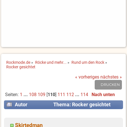
Rockmode.de
»
Röcke und mehr...
»
Rund um den Rock
»
Rocker gesichtet
« vorheriges
nächstes »
DRUCKEN
Seiten:
1
...
108
109
[
110
]
111
112
...
114
Nach unten
Autor
Thema: Rocker gesichtet
(Gelesen 1702823 mal)
Skirtedman