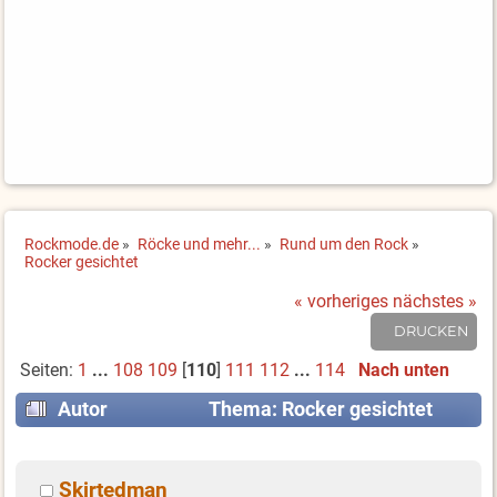
Rockmode.de
»
Röcke und mehr...
»
Rund um den Rock
»
Rocker gesichtet
« vorheriges
nächstes »
DRUCKEN
Seiten:
1
...
108
109
[
110
]
111
112
...
114
Nach unten
Autor
Thema: Rocker gesichtet
(Gelesen 1703191 mal)
Skirtedman