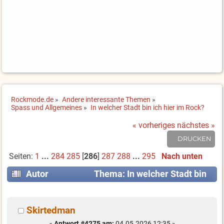
Rockmode.de
»
Andere interessante Themen
»
Spass und Allgemeines
»
In welcher Stadt bin ich hier im Rock?
« vorheriges
nächstes »
DRUCKEN
Seiten:
1
...
284
285
[
286
]
287
288
...
295
Nach unten
Autor
Thema: In welcher Stadt bin
ich hier im Rock? (Gelesen 2576389 mal)
Skirtedman
«
Antwort #4275 am:
04.05.2026 12:35 »