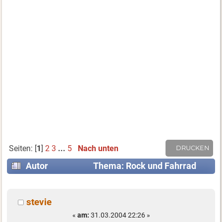
Seiten: [
1
]
2
3
...
5
Nach unten
DRUCKEN
Autor
Thema: Rock und Fahrrad
(Gelesen 102673 mal)
stevie
«
am:
31.03.2004 22:26 »