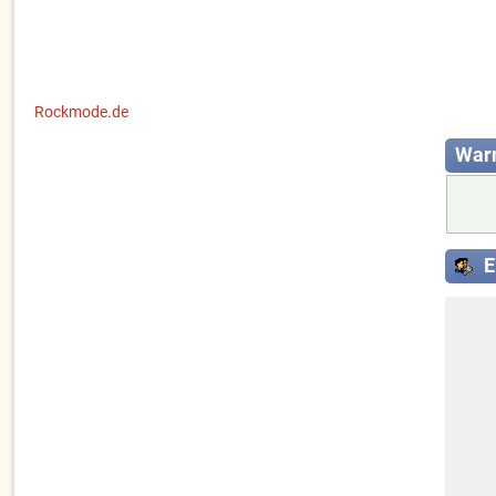
Rockmode.de
War
E