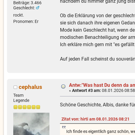
nachdem du nimmer ganz jung bist,
Beiträge: 3.466
Geschlecht:
Ob die Erklärung von der geschlec
rockt.
Pronomen: Er
sie sich danach ihre eigenen Geda
Mode kein Geschlecht hat, wenn der
modischen Benachteiligung der a
Ich erkläre mich gern mit "es gefäll
Auf jeden Fall scheinst du souverän
Antw:"Was hast Du denn da an
cephalus
«
Antwort #3 am:
08.01.2026 08:58
Team
Legende
Schöne Geschichte, Albis, danke für
Zitat von: hirti am 08.01.2026 08:21
Ich finde es eigentlich ganz schön, 