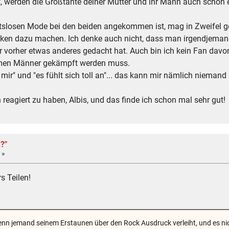
 werden die Großtante deiner Mutter und ihr Mann auch schon et
htslosen Mode bei den beiden angekommen ist, mag in Zweifel g
nken dazu machen. Ich denke auch nicht, dass man irgendjeman
 vorher etwas anderes gedacht hat. Auch bin ich kein Fan davo
rmen Männer gekämpft werden muss.
t mir" und "es fühlt sich toll an"... das kann mir nämlich nieman
 reagiert zu haben, Albis, und das finde ich schon mal sehr gut!
?"
 »
s Teilen!
wenn jemand seinem Erstaunen über den Rock Ausdruck verleiht, und es n