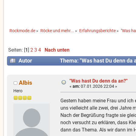
Rockmode.de
»
Röcke und mehr...
»
Erfahrungsberichte
»
"Was ha
Seiten: [
1
]
2
3
4
Nach unten
Autor
Thema: "Was hast Du denn da 
"Was hast Du denn da an?"
Albis
«
am:
07.01.2026 22:04 »
Hero
Gestern haben meine Frau und ich 
uns vielleicht alle zwei, drei Jah
Nach der Begrüßung fragte sie glei
noch versucht zu erklären, dass Kl
dann das Thema. Als wir dann im Ha