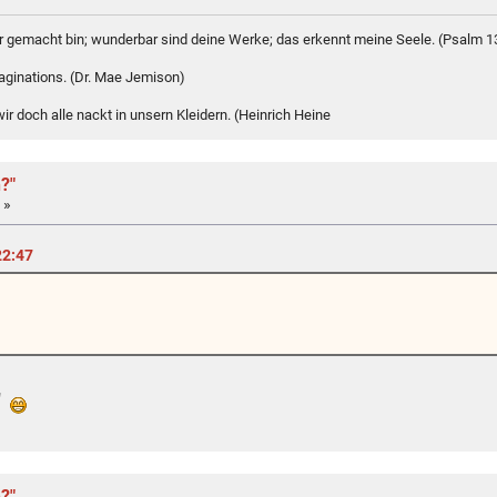
bar gemacht bin; wunderbar sind deine Werke; das erkennt meine Seele. (Psalm 1
maginations. (Dr. Mae Jemison)
r doch alle nackt in unsern Kleidern. (Heinrich Heine
?"
 »
22:47
."
?"