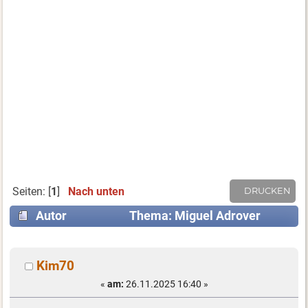
Seiten: [
1
]
Nach unten
DRUCKEN
Autor
Thema: Miguel Adrover
(Gelesen 5051 mal)
Kim70
«
am:
26.11.2025 16:40 »