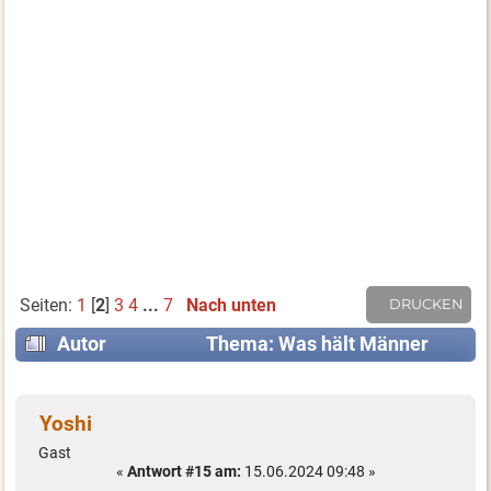
Seiten:
1
[
2
]
3
4
...
7
Nach unten
DRUCKEN
Autor
Thema: Was hält Männer
davon ab, Röcke zu tragen? (Gelesen 54394 mal)
Yoshi
Gast
«
Antwort #15 am:
15.06.2024 09:48 »