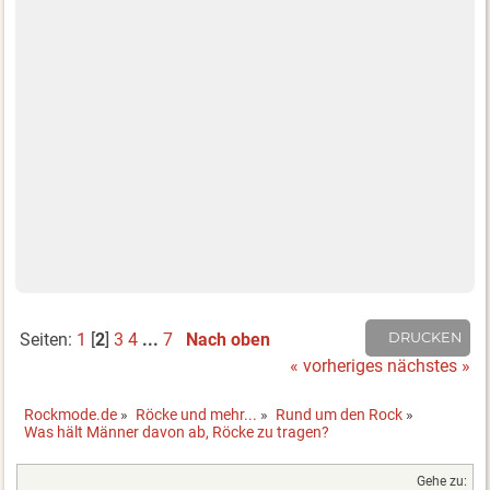
Seiten:
1
[
2
]
3
4
...
7
Nach oben
DRUCKEN
« vorheriges
nächstes »
Rockmode.de
»
Röcke und mehr...
»
Rund um den Rock
»
Was hält Männer davon ab, Röcke zu tragen?
Gehe zu: