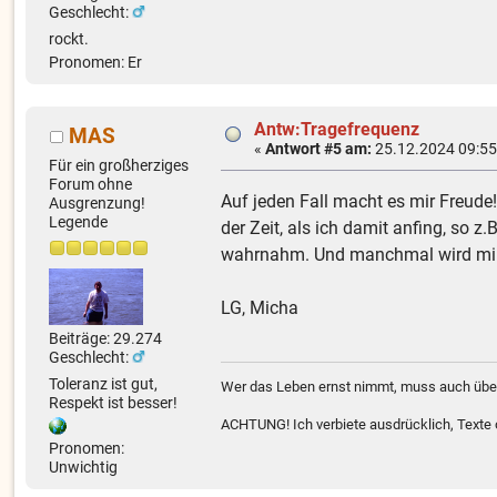
Geschlecht:
rockt.
Pronomen: Er
Antw:Tragefrequenz
MAS
«
Antwort #5 am:
25.12.2024 09:55
Für ein großherziges
Forum ohne
Auf jeden Fall macht es mir Freude
Ausgrenzung!
Legende
der Zeit, als ich damit anfing, so
wahrnahm. Und manchmal wird mir d
LG, Micha
Beiträge: 29.274
Geschlecht:
Toleranz ist gut,
Wer das Leben ernst nimmt, muss auch über
Respekt ist besser!
ACHTUNG! Ich verbiete ausdrücklich, Texte od
Pronomen:
Unwichtig