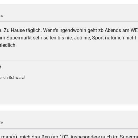
 »
lich. Zu Hause täglich. Wenn's irgendwohin geht zb Abends am WE
 Supermarkt sehr selten bis nie, Job nie, Sport natürlich nicht
hiedlich.
!
e ich Schwarz!
 »
at man(n) mich draußen (ab 10°), insbesondere auch im Superma