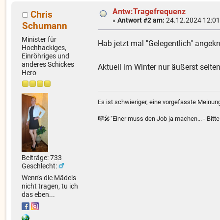
Antw:Tragefrequenz
Chris
«
Antwort #2 am:
24.12.2024 12:01
Schumann
Minister für
Hab jetzt mal "Gelegentlich" angekre
Hochhackiges,
Einröhriges und
anderes Schickes
Aktuell im Winter nur äußerst selte
Hero
Es ist schwieriger, eine vorgefasste Meinung
🎼🎤"Einer muss den Job ja machen... - Bitt
Beiträge: 733
Geschlecht:
Wenn's die Mädels
nicht tragen, tu ich
das eben...