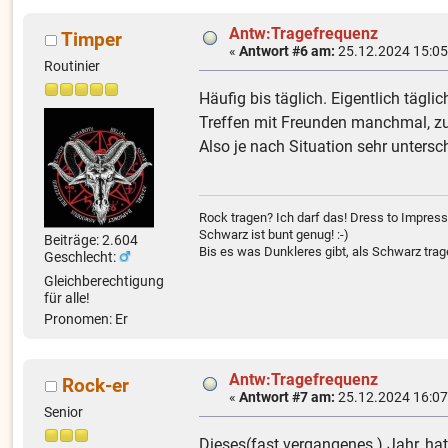
Antw:Tragefrequenz
Timper
«
Antwort #6 am:
25.12.2024 15:05
Routinier
Häufig bis täglich. Eigentlich täg
Treffen mit Freunden manchmal, zum
Also je nach Situation sehr untersc
Rock tragen? Ich darf das! Dress to Impress
Schwarz ist bunt genug! :-)
Beiträge: 2.604
Bis es was Dunkleres gibt, als Schwarz trag
Geschlecht:
Gleichberechtigung
für alle!
Pronomen: Er
Antw:Tragefrequenz
Rock-er
«
Antwort #7 am:
25.12.2024 16:07
Senior
Dieses(fast vergangenes ) Jahr, h