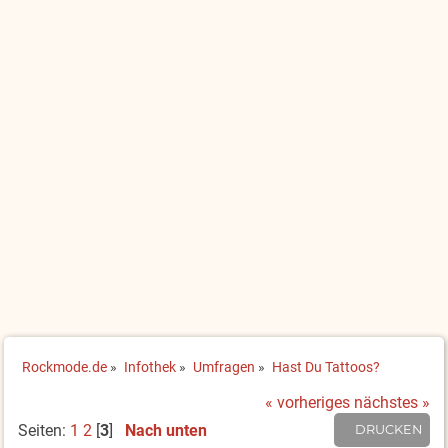
Rockmode.de
»
Infothek
»
Umfragen
»
Hast Du Tattoos?
« vorheriges
nächstes »
Seiten:
1
2
[
3
]
Nach unten
DRUCKEN