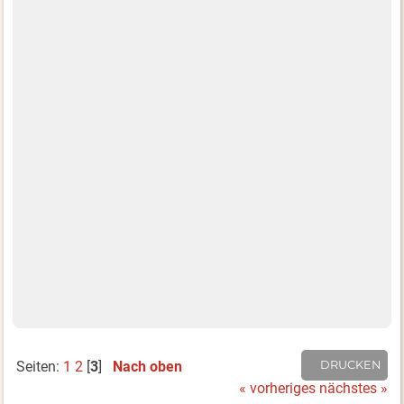
Seiten:
1
2
[
3
]
Nach oben
DRUCKEN
« vorheriges
nächstes »