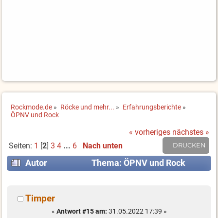
Rockmode.de
»
Röcke und mehr...
»
Erfahrungsberichte
»
ÖPNV und Rock 
« vorheriges
nächstes »
Seiten:
1
[
2
]
3
4
...
6
Nach unten
DRUCKEN
Autor
Thema: ÖPNV und Rock
(Gelesen 53108 mal)
Timper
«
Antwort #15 am:
31.05.2022 17:39 »