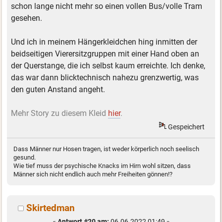
schon lange nicht mehr so einen vollen Bus/volle Tram
gesehen.
Und ich in meinem Hängerkleidchen hing inmitten der
beidseitigen Vierersitzgruppen mit einer Hand oben an
der Querstange, die ich selbst kaum erreichte. Ich denke,
das war dann blicktechnisch nahezu grenzwertig, was
den guten Anstand angeht.
Mehr Story zu diesem Kleid
hier
.
Gespeichert
Dass Männer nur Hosen tragen, ist weder körperlich noch seelisch
gesund.
Wie tief muss der psychische Knacks im Hirn wohl sitzen, dass
Männer sich nicht endlich auch mehr Freiheiten gönnen!?
Skirtedman
«
Antwort #20 am:
06.06.2022 01:49 »