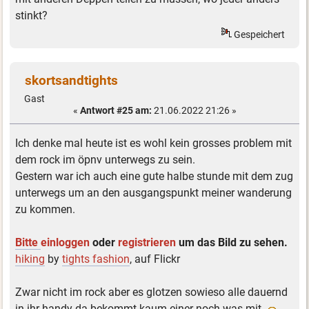
stinkt?
Gespeichert
skortsandtights
Gast
«
Antwort #25 am:
21.06.2022 21:26 »
Ich denke mal heute ist es wohl kein grosses problem mit
dem rock im öpnv unterwegs zu sein.
Gestern war ich auch eine gute halbe stunde mit dem zug
unterwegs um an den ausgangspunkt meiner wanderung
zu kommen.
Bitte
einloggen
oder
registrieren
um das Bild zu sehen.
hiking
by
tights fashion
, auf Flickr
Zwar nicht im rock aber es glotzen sowieso alle dauernd
in ihr handy da bekommt kaum einer noch was mit