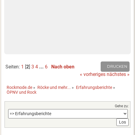
Seiten:
1
[
2
]
3
4
...
6
Nach oben
DRUCKEN
« vorheriges
nächstes »
Rockmode.de
»
Röcke und mehr...
»
Erfahrungsberichte
»
ÖPNV und Rock 
Gehe zu: