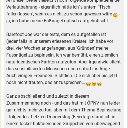
An dieser Stelle vielleicht noch folgende komplettierende
Verlautbahrung - eigentlich hätte ich´s untern "Tisch
fallen lassen", wenn es nicht zu schön gewesen wäre
-
ja, ich habe meine Fußnägel optisch aufgehübscht.
Barefoot-Joe war der erste, dem es aufgefallen ist
(jedenfalls in unserem erlesenen Kreise). Ich habe vor
drei, vier Wochen angefangen, aus 'Gründen' meine
Fussnägel zu bepinseln. Ich war bemüht, einen ziemlich
naturidentischen Farbton aufzutun. Aber irgendwie sticht
das sensibilisierten Menschen doch sofort ins Auge.
Auch einigen Freunden. Sichtlich. Die sich aber bis jetzt
noch nicht trauten, das anzusprechen...
Ganz abschließend und zuletzt in diesem
Zusammenhang noch - und das hat mit ÖPNV nun leider
gar nichts mehr zu tun, aber mit dem Thema Bepinselung
- folgendes: Letzten Donnerstag (Feiertag) stand ich in
einem locker fluktuierenden Grüppchen von überwiegend