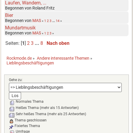
Laufen, Wandern, ...
Begonnen von Roland Fritz
Bier
Begonnen von
MAS
«
1
2
3
...
14
»
Mundartmusik
Begonnen von
MAS
«
1
2
3
»
Seiten: [
1
]
2
3
...
8
Nach oben
Rockmode.de
»
Andere interessante Themen
»
Lieblingsbeschäftigungen
Gehe zu:
Normales Thema
Heißes Thema (mehr als 15 Antworten)
Sehr heißes Thema (mehr als 25 Antworten)
Thema geschlossen
Fixiertes Thema
Umfrage