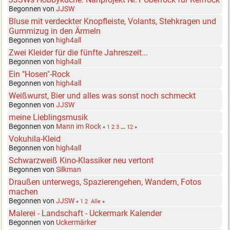
Begonnen von
JJSW
Bluse mit verdeckter Knopfleiste, Volants, Stehkragen und
Gummizug in den Ärmeln
Begonnen von
high4all
Zwei Kleider für die fünfte Jahreszeit...
Begonnen von
high4all
Ein "Hosen"-Rock
Begonnen von
high4all
Weißwurst, Bier und alles was sonst noch schmeckt
Begonnen von
JJSW
meine Lieblingsmusik
Begonnen von
Mann im Rock
«
1
2
3
...
12
»
Vokuhila-Kleid
Begonnen von
high4all
Schwarzweiß Kino-Klassiker neu vertont
Begonnen von
Silkman
Draußen unterwegs, Spazierengehen, Wandern, Fotos
machen
Begonnen von
JJSW
«
1
2
Alle
»
Malerei - Landschaft - Uckermark Kalender
Begonnen von
Uckermärker