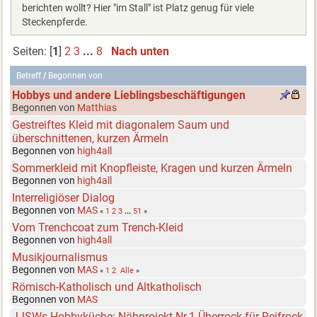
berichten wollt? Hier "im Stall" ist Platz genug für viele
Steckenpferde.
Seiten: [
1
]
2
3
...
8
Nach unten
Betreff
/
Begonnen von
Hobbys und andere Lieblingsbeschäftigungen
Begonnen von
Matthias
Gestreiftes Kleid mit diagonalem Saum und
überschnittenen, kurzen Ärmeln
Begonnen von
high4all
Sommerkleid mit Knopfleiste, Kragen und kurzen Ärmeln
Begonnen von
high4all
Interreligiöser Dialog
Begonnen von
MAS
«
1
2
3
...
51
»
Vom Trenchcoat zum Trench-Kleid
Begonnen von
high4all
Musikjournalismus
Begonnen von
MAS
«
1
2
Alle
»
Römisch-Katholisch und Altkatholisch
Begonnen von
MAS
JJSWs Hobbyküche: Nähprojekt Nr.1 Überrock für Reifrock