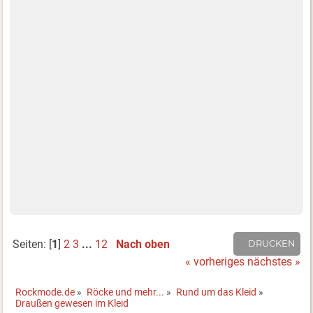
Seiten: [
1
]
2
3
...
12
Nach oben
DRUCKEN
« vorheriges
nächstes »
Rockmode.de
»
Röcke und mehr...
»
Rund um das Kleid
»
Draußen gewesen im Kleid