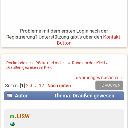
Probleme mit dem ersten Login nach der
Registrierung? Unterstützung gibt's über den
Kontakt-
Button
Rockmode.de
»
Röcke und mehr...
»
Rund um das Kleid
»
Draußen gewesen im Kleid
« vorheriges
nächstes »
Seiten: [
1
]
2
3
...
12
Nach unten
DRUCKEN
Autor
Thema: Draußen gewesen
im Kleid (Gelesen 198080 mal)
JJSW