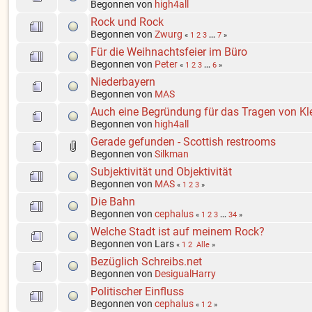
Begonnen von
high4all
Rock und Rock
Begonnen von
Zwurg
«
1
2
3
...
7
»
Für die Weihnachtsfeier im Büro
Begonnen von
Peter
«
1
2
3
...
6
»
Niederbayern
Begonnen von
MAS
Auch eine Begründung für das Tragen von Kl
Begonnen von
high4all
Gerade gefunden - Scottish restrooms
Begonnen von
Silkman
Subjektivität und Objektivität
Begonnen von
MAS
«
1
2
3
»
Die Bahn
Begonnen von
cephalus
«
1
2
3
...
34
»
Welche Stadt ist auf meinem Rock?
Begonnen von Lars
«
1
2
Alle
»
Bezüglich Schreibs.net
Begonnen von
DesigualHarry
Politischer Einfluss
Begonnen von
cephalus
«
1
2
»