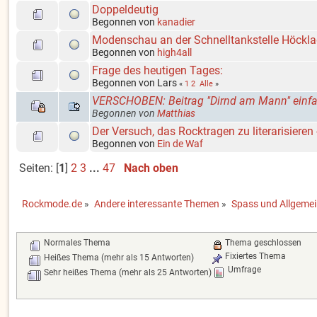
Doppeldeutig
Begonnen von
kanadier
Modenschau an der Schnelltankstelle Höckl
Begonnen von
high4all
Frage des heutigen Tages:
Begonnen von Lars
«
1
2
Alle
»
VERSCHOBEN: Beitrag "Dirnd am Mann" einfa
Begonnen von
Matthias
Der Versuch, das Rocktragen zu literarisieren 
Begonnen von
Ein de Waf
Seiten: [
1
]
2
3
...
47
Nach oben
Rockmode.de
»
Andere interessante Themen
»
Spass und Allgeme
Normales Thema
Thema geschlossen
Fixiertes Thema
Heißes Thema (mehr als 15 Antworten)
Umfrage
Sehr heißes Thema (mehr als 25 Antworten)