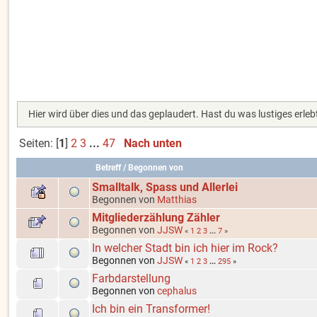
Hier wird über dies und das geplaudert. Hast du was lustiges erlebt 
Seiten: [
1
]
2
3
...
47
Nach unten
Betreff
/
Begonnen von
Smalltalk, Spass und Allerlei
Begonnen von
Matthias
Mitgliederzählung Zähler
Begonnen von
JJSW
«
1
2
3
...
7
»
In welcher Stadt bin ich hier im Rock?
Begonnen von
JJSW
«
1
2
3
...
295
»
Farbdarstellung
Begonnen von
cephalus
Ich bin ein Transformer!