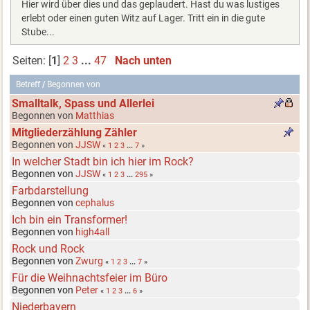
Hier wird über dies und das geplaudert. Hast du was lustiges
erlebt oder einen guten Witz auf Lager. Tritt ein in die gute
Stube...
Seiten: [
1
]
2
3
...
47
Nach unten
Betreff
/
Begonnen von
Smalltalk, Spass und Allerlei
Begonnen von
Matthias
Mitgliederzählung Zähler
Begonnen von
JJSW
«
1
2
3
...
7
»
In welcher Stadt bin ich hier im Rock?
Begonnen von
JJSW
«
1
2
3
...
295
»
Farbdarstellung
Begonnen von
cephalus
Ich bin ein Transformer!
Begonnen von
high4all
Rock und Rock
Begonnen von
Zwurg
«
1
2
3
...
7
»
Für die Weihnachtsfeier im Büro
Begonnen von
Peter
«
1
2
3
...
6
»
Niederbayern