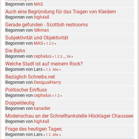
Begonnen von
MAS
Auch eine Begründung für das Tragen von Kleidern
Begonnen von
high4all
Gerade gefunden - Scottish restrooms
Begonnen von
Silkman
Subjektivität und Objektivität
Begonnen von
MAS
«
1
2
3
»
Die Bahn
Begonnen von
cephalus
«
1
2
3
...
34
»
Welche Stadt ist auf meinem Rock?
Begonnen von Lars
«
1
2
Alle
»
Bezüglich Schreibs.net
Begonnen von
DesigualHarry
Politischer Einfluss
Begonnen von
cephalus
«
1
2
»
Doppeldeutig
Begonnen von
kanadier
Modenschau an der Schnelltankstelle Höcklager Chaussee
Begonnen von
high4all
Frage des heutigen Tages:
Begonnen von Lars
«
1
2
Alle
»