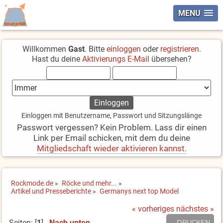
MENU
Willkommen
Gast
. Bitte
einloggen
oder
registrieren
.
Hast du deine
Aktivierungs E-Mail
übersehen?
Einloggen mit Benutzername, Passwort und Sitzungslänge
Passwort vergessen? Kein Problem. Lass dir einen
Link per Email schicken, mit dem du deine
Mitgliedschaft wieder aktivieren kannst.
Rockmode.de
»
Röcke und mehr...
»
Artikel und Presseberichte
»
Germanys next top Model
« vorheriges
nächstes »
Seiten: [
1
]
Nach unten
DRUCKEN