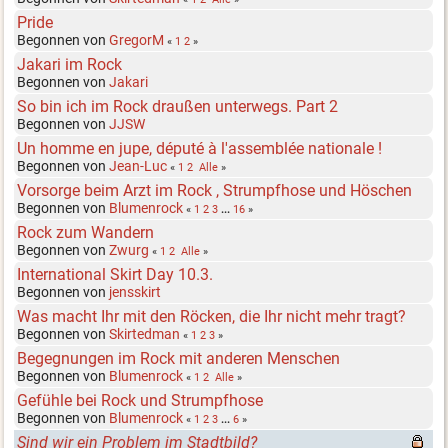
Pride
Begonnen von
GregorM
«
1
2
»
Jakari im Rock
Begonnen von
Jakari
So bin ich im Rock draußen unterwegs. Part 2
Begonnen von
JJSW
Un homme en jupe, député à l'assemblée nationale !
Begonnen von
Jean-Luc
«
1
2
Alle
»
Vorsorge beim Arzt im Rock , Strumpfhose und Höschen
Begonnen von
Blumenrock
«
1
2
3
...
16
»
Rock zum Wandern
Begonnen von
Zwurg
«
1
2
Alle
»
International Skirt Day 10.3.
Begonnen von
jensskirt
Was macht Ihr mit den Röcken, die Ihr nicht mehr tragt?
Begonnen von
Skirtedman
«
1
2
3
»
Begegnungen im Rock mit anderen Menschen
Begonnen von
Blumenrock
«
1
2
Alle
»
Gefühle bei Rock und Strumpfhose
Begonnen von
Blumenrock
«
1
2
3
...
6
»
Sind wir ein Problem im Stadtbild?