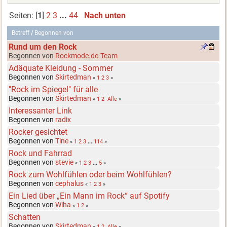
Seiten: [
1
]
2
3
...
44
Nach unten
Betreff
/
Begonnen von
Rund um den Rock
Begonnen von
Rockmode.de-Team
Adäquate Kleidung - Sommer
Begonnen von
Skirtedman
«
1
2
3
»
"Rock im Spiegel" für alle
Begonnen von
Skirtedman
«
1
2
Alle
»
Interessanter Link
Begonnen von
radix
Rocker gesichtet
Begonnen von
Tine
«
1
2
3
...
114
»
Rock und Fahrrad
Begonnen von
stevie
«
1
2
3
...
5
»
Rock zum Wohlfühlen oder beim Wohlfühlen?
Begonnen von
cephalus
«
1
2
3
»
Ein Lied über „Ein Mann im Rock“ auf Spotify
Begonnen von
Wiha
«
1
2
»
Schatten
Begonnen von
Skirtedman
«
1
2
Alle
»