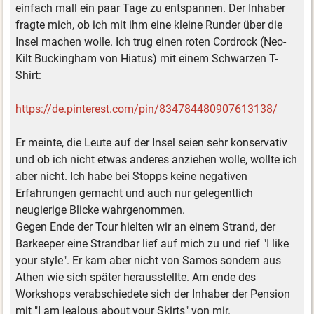
einfach mall ein paar Tage zu entspannen. Der Inhaber
fragte mich, ob ich mit ihm eine kleine Runder über die
Insel machen wolle. Ich trug einen roten Cordrock (Neo-
Kilt Buckingham von Hiatus) mit einem Schwarzen T-
Shirt:
https://de.pinterest.com/pin/834784480907613138/
Er meinte, die Leute auf der Insel seien sehr konservativ
und ob ich nicht etwas anderes anziehen wolle, wollte ich
aber nicht. Ich habe bei Stopps keine negativen
Erfahrungen gemacht und auch nur gelegentlich
neugierige Blicke wahrgenommen.
Gegen Ende der Tour hielten wir an einem Strand, der
Barkeeper eine Strandbar lief auf mich zu und rief "I like
your style". Er kam aber nicht von Samos sondern aus
Athen wie sich später herausstellte. Am ende des
Workshops verabschiedete sich der Inhaber der Pension
mit "I am jealous about your Skirts" von mir.