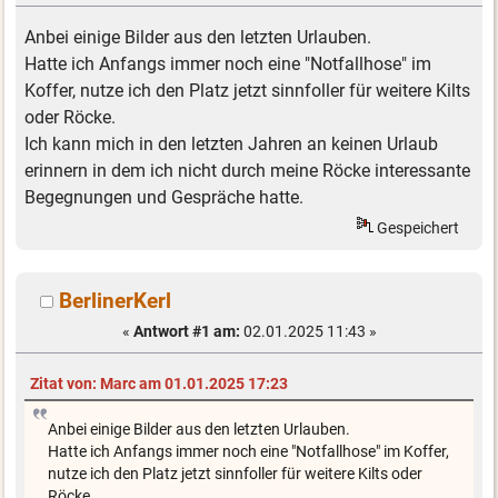
Anbei einige Bilder aus den letzten Urlauben.
Hatte ich Anfangs immer noch eine "Notfallhose" im
Koffer, nutze ich den Platz jetzt sinnfoller für weitere Kilts
oder Röcke.
Ich kann mich in den letzten Jahren an keinen Urlaub
erinnern in dem ich nicht durch meine Röcke interessante
Begegnungen und Gespräche hatte.
Gespeichert
BerlinerKerl
«
Antwort #1 am:
02.01.2025 11:43 »
Zitat von: Marc am 01.01.2025 17:23
Anbei einige Bilder aus den letzten Urlauben.
Hatte ich Anfangs immer noch eine "Notfallhose" im Koffer,
nutze ich den Platz jetzt sinnfoller für weitere Kilts oder
Röcke.