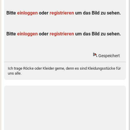
Bitte
einloggen
oder
registrieren
um das Bild zu sehen.
Bitte
einloggen
oder
registrieren
um das Bild zu sehen.
Gespeichert
Ich trage Röcke oder Kleider gerne, denn es sind Kleidungsstücke für
uns alle.