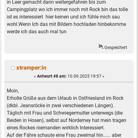
in Leer gemacht dann weitergefahren bis zum
Campingplatz wo ich immer noch mit Rock bin das tolle
ist es interessiert hier keinen und ich fühle mich sau
wohl.Wenn Ich das mit Bildern hochladen hinbekomme
werde ich das auch mal tun
Gespeichert
xtramper:in
«
Antwort #8 am:
10.09.2025 19:57 »
Moin,
Erholte Grüße aus dem Urlaub in Ostfriesland im Rock
(dkbl. Jeansröcke in zwei verschiedenen Längen).
Täglich mit Frau und Schwiegermutter unterwegs (die
Beiden in Hosen), selbst auf Norderney hat mein tragen
eines Rockes niemanden wirklich Interessiert.
Auf der Fähre schaute eine Frau zweimal hin...... aber