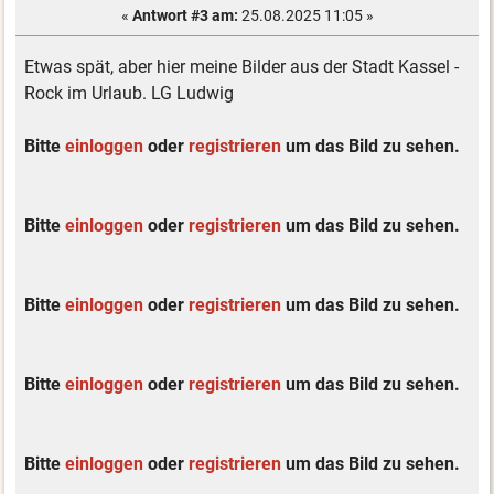
«
Antwort #3 am:
25.08.2025 11:05 »
Etwas spät, aber hier meine Bilder aus der Stadt Kassel -
Rock im Urlaub. LG Ludwig
Bitte
einloggen
oder
registrieren
um das Bild zu sehen.
Bitte
einloggen
oder
registrieren
um das Bild zu sehen.
Bitte
einloggen
oder
registrieren
um das Bild zu sehen.
Bitte
einloggen
oder
registrieren
um das Bild zu sehen.
Bitte
einloggen
oder
registrieren
um das Bild zu sehen.