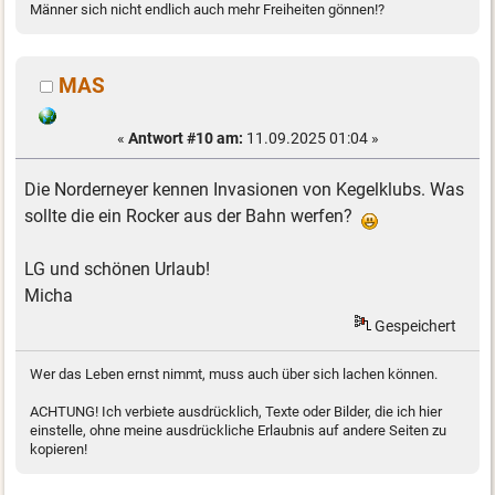
Männer sich nicht endlich auch mehr Freiheiten gönnen!?
MAS
«
Antwort #10 am:
11.09.2025 01:04 »
Die Norderneyer kennen Invasionen von Kegelklubs. Was
sollte die ein Rocker aus der Bahn werfen?
LG und schönen Urlaub!
Micha
Gespeichert
Wer das Leben ernst nimmt, muss auch über sich lachen können.
ACHTUNG! Ich verbiete ausdrücklich, Texte oder Bilder, die ich hier
einstelle, ohne meine ausdrückliche Erlaubnis auf andere Seiten zu
kopieren!