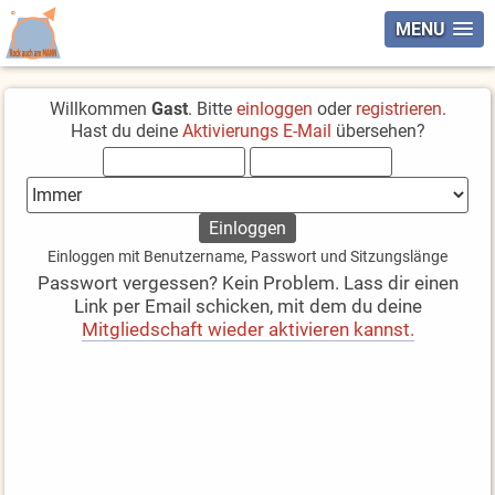
MENU
Willkommen
Gast
. Bitte
einloggen
oder
registrieren
.
Hast du deine
Aktivierungs E-Mail
übersehen?
Einloggen mit Benutzername, Passwort und Sitzungslänge
Passwort vergessen? Kein Problem. Lass dir einen
Link per Email schicken, mit dem du deine
Mitgliedschaft wieder aktivieren kannst.