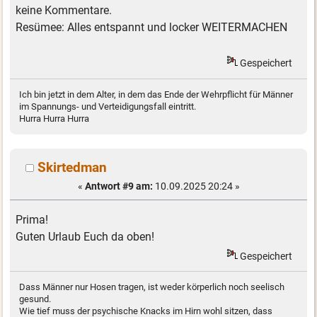
keine Kommentare.
Resümee: Alles entspannt und locker WEITERMACHEN
Gespeichert
Ich bin jetzt in dem Alter, in dem das Ende der Wehrpflicht für Männer
im Spannungs- und Verteidigungsfall eintritt.
Hurra Hurra Hurra
Skirtedman
«
Antwort #9 am:
10.09.2025 20:24 »
Prima!
Guten Urlaub Euch da oben!
Gespeichert
Dass Männer nur Hosen tragen, ist weder körperlich noch seelisch
gesund.
Wie tief muss der psychische Knacks im Hirn wohl sitzen, dass