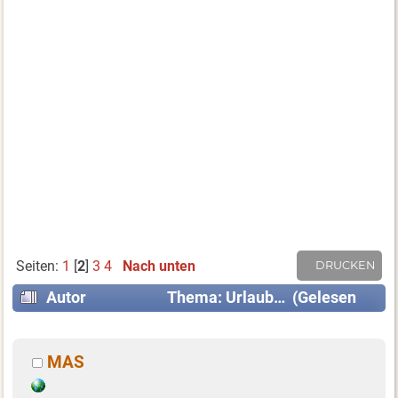
Seiten:
1
[
2
]
3
4
Nach unten
DRUCKEN
Autor
Thema: Urlaub… (Gelesen
30035 mal)
MAS