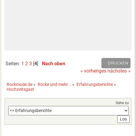
Seiten:
1
2
3
[
4
]
Nach oben
DRUCKEN
« vorheriges
nächstes »
Rockmode.de
»
Röcke und mehr...
»
Erfahrungsberichte
»
Hochzeitsgast
Gehe zu: