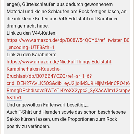
enger), Gürtelschlaufen aus dadurch gewonnenem
Material und kleine Schlaufen am Rock fertigen lasen, an
die ich kleine Ketten aus V4A-Edelstahl mit Karabiner
dran gemacht habe.
Link zu den V4A-Ketten:
https://www.amazon.de/dp/B08W54QQY6/ref=twister_B
_encoding=UTF8&th=1
Link zu den Karabinern:
https://www.amazon.de/NietFullThings-Edelstahl-
Karabinerhaken-Kausche-
Bruchlast/dp/B07BB4YCZQ/ref=sr_1_6?
crid=DEH27AVLK5OS&dib=eyJ2IjoiMSJ9.HljMzMnCRO4
RmngDPchdisdvcBWTeTI4YoXX2ypc3_SyXAcWlm12crhpwMIk
6&th=1
Und ungewollten Faltenwurf beseitigt,...
Auch T-Shirt und Hemden sowie das schon beschriebene
Sakko kürzen lassen, um die Proportionen zum Rock
positiv zu verändern.