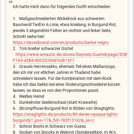
Ich hatte mich dann für folgendes Outfit entschieden:
1. Maßgeschneiderten Wickelrock aus schwerem
Baumwoll Twill in A-Linie, etwa knielang, in Burgund-Rot,
jeweils 3 abgenähte Falten an rechter und linker Seite,
Schnitt siehe hier:
https://davesbrand.com/en/products/barker-negro
2. 7cm breiter schwarzer Gürtel:
https://www.amazon.de/stores/DayneQ/Guertel/page/5CB9C
F7A9-42B4-9DCD2506FA3B13F1
3. Graues Herrensakko, ehemals Teil eines Maßanzugs,
den ich mir vor etlichen Jahren in Thailand habe
schneidern lassen. Für die Kombination mit dem Rock
habe ich das Sakko bei einer Änderungsschneiderei kürzen
lassen, so dass es von den Proportionen passt.
4. Weißes Hemd
5. Dunkelroter Seidenschaal (statt Krawatte)
6. Strumpfhose Burgund-Rot in 80den von Snagtights:
https://snagtights.de/products/80-denier-opaque-tights-
burgundy?_pos=17&_fid=783f13142&_ss=c
7. Schnür Boots in Schwarz von Guess
8. Socken von Snocks in Weinrot (Sonderedition, m.W.n.