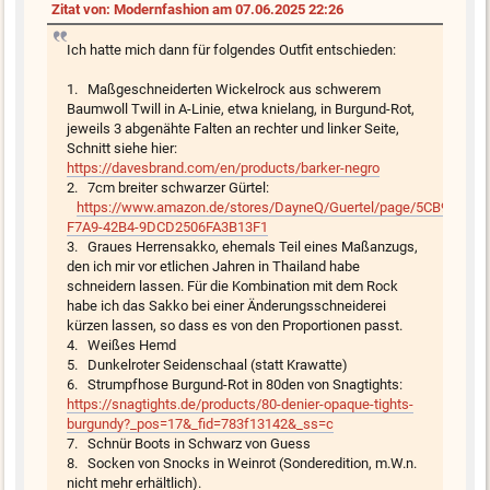
Zitat von: Modernfashion am 07.06.2025 22:26
Ich hatte mich dann für folgendes Outfit entschieden:
1. Maßgeschneiderten Wickelrock aus schwerem
Baumwoll Twill in A-Linie, etwa knielang, in Burgund-Rot,
jeweils 3 abgenähte Falten an rechter und linker Seite,
Schnitt siehe hier:
https://davesbrand.com/en/products/barker-negro
2. 7cm breiter schwarzer Gürtel:
https://www.amazon.de/stores/DayneQ/Guertel/page/5CB9C2CF-
F7A9-42B4-9DCD2506FA3B13F1
3. Graues Herrensakko, ehemals Teil eines Maßanzugs,
den ich mir vor etlichen Jahren in Thailand habe
schneidern lassen. Für die Kombination mit dem Rock
habe ich das Sakko bei einer Änderungsschneiderei
kürzen lassen, so dass es von den Proportionen passt.
4. Weißes Hemd
5. Dunkelroter Seidenschaal (statt Krawatte)
6. Strumpfhose Burgund-Rot in 80den von Snagtights:
https://snagtights.de/products/80-denier-opaque-tights-
burgundy?_pos=17&_fid=783f13142&_ss=c
7. Schnür Boots in Schwarz von Guess
8. Socken von Snocks in Weinrot (Sonderedition, m.W.n.
nicht mehr erhältlich).