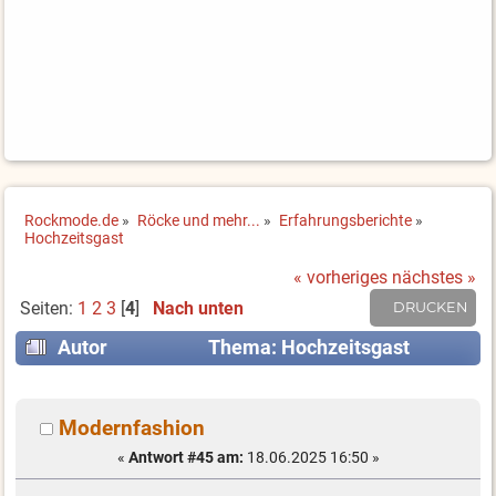
Rockmode.de
»
Röcke und mehr...
»
Erfahrungsberichte
»
Hochzeitsgast
« vorheriges
nächstes »
Seiten:
1
2
3
[
4
]
Nach unten
DRUCKEN
Autor
Thema: Hochzeitsgast
(Gelesen 57485 mal)
Modernfashion
«
Antwort #45 am:
18.06.2025 16:50 »