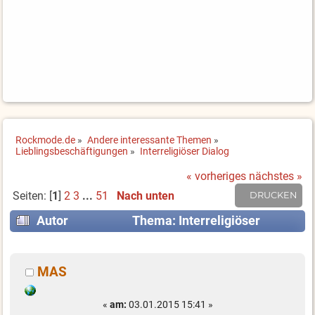
Rockmode.de
»
Andere interessante Themen
»
Lieblingsbeschäftigungen
»
Interreligiöser Dialog
« vorheriges
nächstes »
Seiten: [
1
]
2
3
...
51
Nach unten
DRUCKEN
Autor
Thema: Interreligiöser
Dialog (Gelesen 773847 mal)
MAS
«
am:
03.01.2015 15:41 »