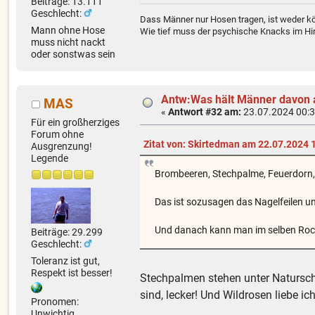
Beiträge: 13.111
Geschlecht:
Dass Männer nur Hosen tragen, ist weder kö
Mann ohne Hose
Wie tief muss der psychische Knacks im Hir
muss nicht nackt
oder sonstwas sein
Antw:Was hält Männer davon 
MAS
«
Antwort #32 am:
23.07.2024 00:3
Für ein großherziges
Forum ohne
Zitat von: Skirtedman am 22.07.2024 
Ausgrenzung!
Legende
Brombeeren, Stechpalme, Feuerdorn, 
Das ist sozusagen das Nagelfeilen un
Und danach kann man im selben Rock 
Beiträge: 29.299
Geschlecht:
Toleranz ist gut,
Respekt ist besser!
Stechpalmen stehen unter Natursch
sind, lecker! Und Wildrosen liebe i
Pronomen:
Unwichtig