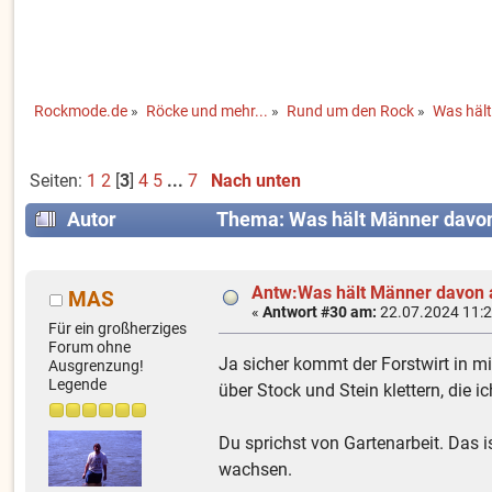
Rockmode.de
»
Röcke und mehr...
»
Rund um den Rock
»
Was hält
Seiten:
1
2
[
3
]
4
5
...
7
Nach unten
Autor
Thema: Was hält Männer davon
Antw:Was hält Männer davon 
MAS
«
Antwort #30 am:
22.07.2024 11:2
Für ein großherziges
Forum ohne
Ja sicher kommt der Forstwirt in mi
Ausgrenzung!
Legende
über Stock und Stein klettern, die 
Du sprichst von Gartenarbeit. Das i
wachsen.