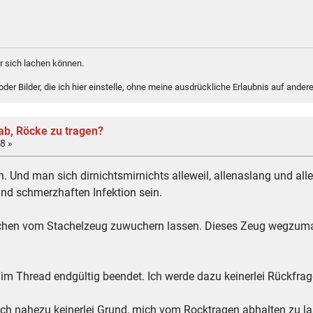
 sich lachen können.
er Bilder, die ich hier einstelle, ohne meine ausdrückliche Erlaubnis auf andere
ab, Röcke zu tragen?
8 »
n. Und man sich dirnichtsmirnichts alleweil, allenaslang und alle
und schmerzhaften Infektion sein.
ächen vom Stachelzeug zuwuchern lassen. Dieses Zeug wegzumac
 im Thread endgültig beendet. Ich werde dazu keinerlei Rückfr
mich nahezu keinerlei Grund, mich vom Rocktragen abhalten zu l