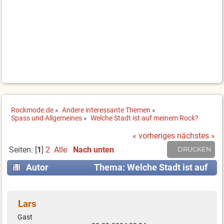
Rockmode.de
»
Andere interessante Themen
»
Spass und Allgemeines
»
Welche Stadt ist auf meinem Rock?
« vorheriges
nächstes »
Seiten: [
1
]
2
Alle
Nach unten
DRUCKEN
Autor
Thema: Welche Stadt ist auf
meinem Rock? (Gelesen 26280 mal)
Lars
Gast