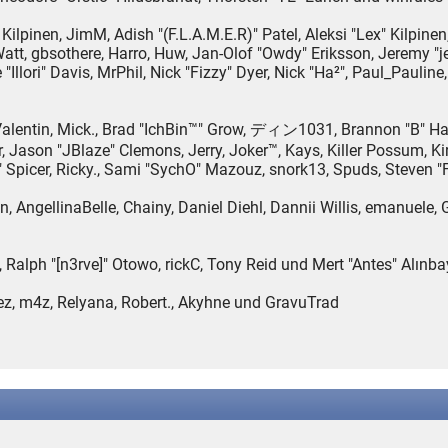
" Kilpinen, JimM, Adish "(F.L.A.M.E.R)" Patel, Aleksi "Lex" Kilpin
t, gbsothere, Harro, Huw, Jan-Olof "Owdy" Eriksson, Jeremy "jer
 "Illori" Davis, MrPhil, Nick "Fizzy" Dyer, Nick "Ha²", Paul_Pauli
entin, Mick., Brad "IchBin™" Grow, ディン1031, Brannon "B" Hall,
, Jason "JBlaze" Clemons, Jerry, Joker™, Kays, Killer Possum,
or" Spicer, Ricky., Sami "SychO" Mazouz, snork13, Spuds, Steven
son, AngellinaBelle, Chainy, Daniel Diehl, Dannii Willis, emanue
Ralph "[n3rve]" Otowo, rickC, Tony Reid und Mert "Antes" Alınba
z, m4z, Relyana, Robert., Akyhne und GravuTrad