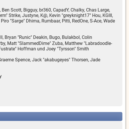
en, Ben Scott, Bigguy, br360, CapadY, Chalky, Chas Large,
m" Strike, Justyne, K@, Kevin "greyknight17" Hou, KGIII,
ne, Piro "Sarge" Dhima, Rumbaar, Pitti, RedOne, S-Ace, Wade
 Bryan "Runic" Deakin, Bugo, Bulakbol, Colin
 Kirby, Matt "SlammedDime" Zuba, Matthew "Labradoodle-
 "Fustrate" Hoffman und Joey "Tyrsson" Smith
le, Graeme Spence, Jack "akabugeyes" Thorsen, Jade
y