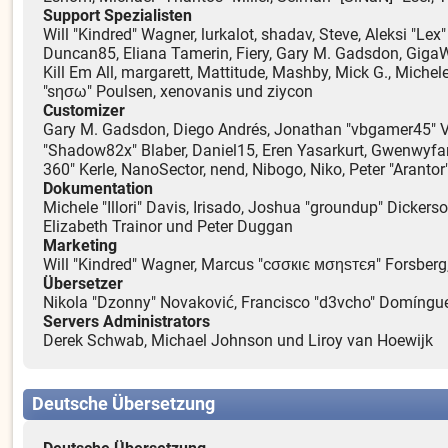
Support Spezialisten
Will "Kindred" Wagner, lurkalot, shadav, Steve, Aleksi "Lex
Duncan85, Eliana Tamerin, Fiery, Gary M. Gadsdon, GigaWat
Kill Em All, margarett, Mattitude, Mashby, Mick G., Michele
"sησω" Poulsen, xenovanis und ziycon
Customizer
Gary M. Gadsdon, Diego Andrés, Jonathan "vbgamer45" Val
"Shadow82x" Blaber, Daniel15, Eren Yasarkurt, Gwenwyfar
360" Kerle, NanoSector, nend, Nibogo, Niko, Peter "Arant
Dokumentation
Michele "Illori" Davis, Irisado, Joshua "groundup" Dicker
Elizabeth Trainor und Peter Duggan
Marketing
Will "Kindred" Wagner, Marcus "cσσкιє мσηѕтєя" Forsberg, 
Übersetzer
Nikola "Dzonny" Novaković, Francisco "d3vcho" Domíngue
Servers Administrators
Derek Schwab, Michael Johnson und Liroy van Hoewijk
Deutsche Übersetzung