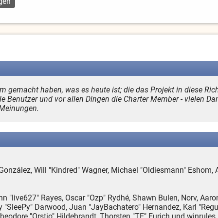
 gemacht haben, was es heute ist; die das Projekt in diese Ric
le Benutzer und vor allen Dingen die Charter Member - vielen Da
 Meinungen.
uki" González, Will "Kindred" Wagner, Michael "Oldiesmann" Esho
hn "live627" Rayes, Oscar "Ozp" Rydhé, Shawn Bulen, Norv, Aaron
y "SleePy" Darwood, Juan "JayBachatero" Hernandez, Karl "Regu
heodore "Orstio" Hildebrandt, Thorsten "TE" Eurich und winrules