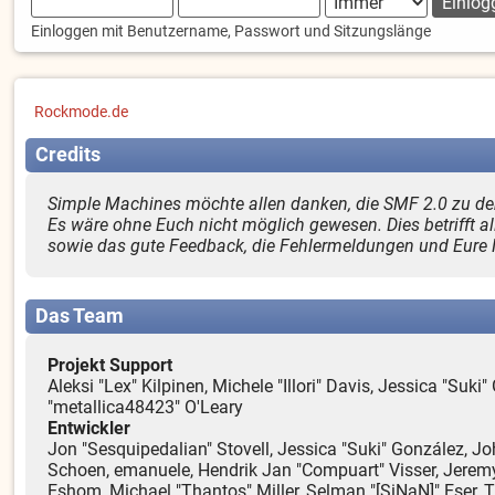
Einloggen mit Benutzername, Passwort und Sitzungslänge
Rockmode.de
Credits
Simple Machines möchte allen danken, die SMF 2.0 zu dem
Es wäre ohne Euch nicht möglich gewesen. Dies betrifft al
sowie das gute Feedback, die Fehlermeldungen und Eure
Das Team
Projekt Support
Aleksi "Lex" Kilpinen, Michele "Illori" Davis, Jessica "S
"metallica48423" O'Leary
Entwickler
Jon "Sesquipedalian" Stovell, Jessica "Suki" González, Jo
Schoen, emanuele, Hendrik Jan "Compuart" Visser, Jerem
Eshom, Michael "Thantos" Miller, Selman "[SiNaN]" Eser, T