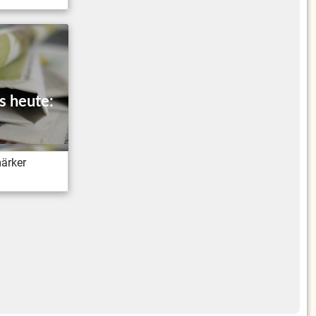
s heute:
märker