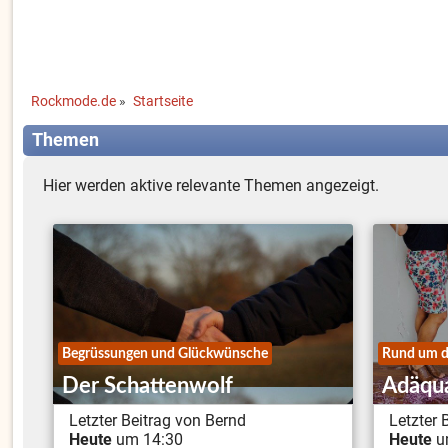
Rockmode.de
»
Startseite
Themen
Hier werden aktive relevante Themen angezeigt.
Begrüssungen und Glückwünsche
Rund um d
Der Schattenwolf
Adäqua
Letzter Beitrag von Bernd
Letzter 
Heute
um 14:30
Heute
u