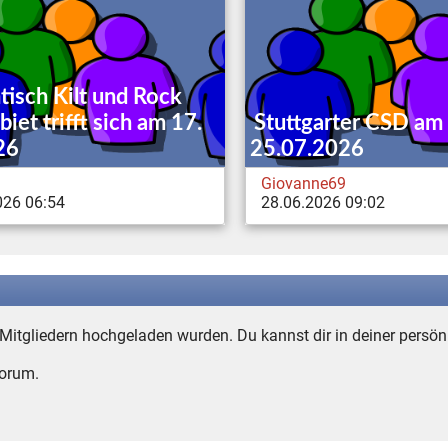
isch Kilt und Rock
iet trifft sich am 17.
Stuttgarter CSD am
26
25.07.2026
Giovanne69
026 06:54
28.06.2026 09:02
n Mitgliedern hochgeladen wurden. Du kannst dir in deiner persön
Forum.