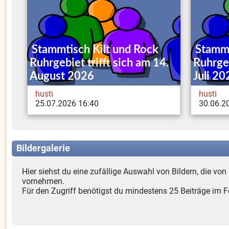
Stammtisch Kilt und Rock
Stammt
Ruhrgebiet trifft sich am 14.
Ruhrgeb
August 2026
Juli 20
husti
husti
25.07.2026 16:40
30.06.2
Bildergalerie
Hier siehst du eine zufällige Auswahl von Bildern, die vo
vornehmen.
Für den Zugriff benötigst du mindestens 25 Beiträge im 