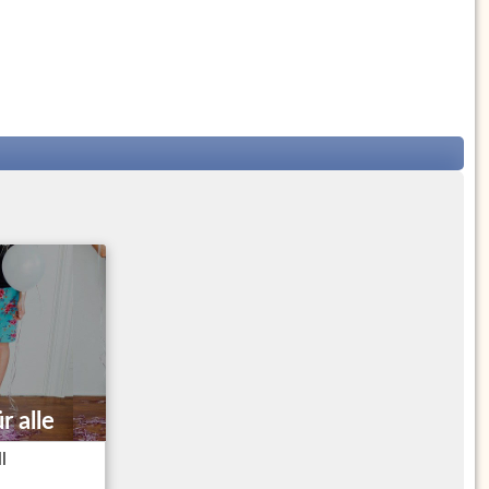
r alle
l