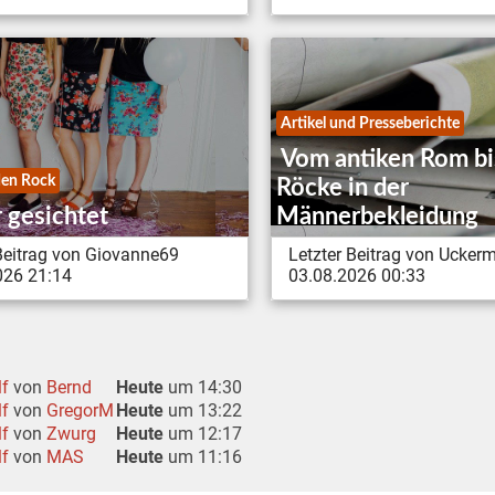
Artikel und Presseberichte
Vom antiken Rom bi
en Rock
Röcke in der
 gesichtet
Männerbekleidung
 Beitrag von Giovanne69
Letzter Beitrag von Ucker
026 21:14
03.08.2026 00:33
lf
von
Bernd
Heute
um 14:30
lf
von
GregorM
Heute
um 13:22
lf
von
Zwurg
Heute
um 12:17
lf
von
MAS
Heute
um 11:16