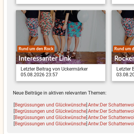
Rund um den Rock
Rund um d
Interessanter Link
Rocker
Letzter Beitrag von Uckermärker
Letzter
05.08.2026 23:57
03.08.2
Neue Beiträge in aktiven relevanten Themen:
[
Begrüssungen und Glückwünsche
]
Antw:Der Schattenwo
[
Begrüssungen und Glückwünsche
]
Antw:Der Schattenwo
[
Begrüssungen und Glückwünsche
]
Antw:Der Schattenwo
[
Begrüssungen und Glückwünsche
]
Antw:Der Schattenwo