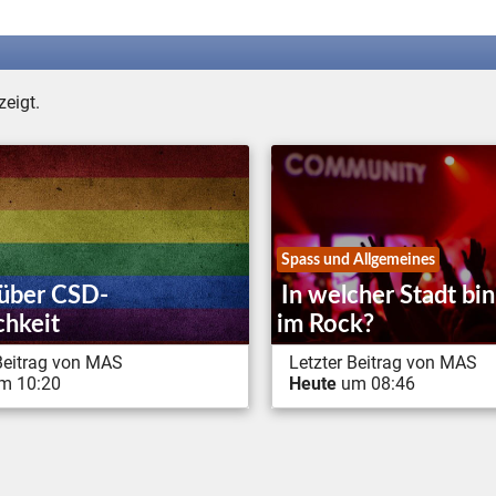
eigt.
Spass und Allgemeines
 über CSD-
In welcher Stadt bin
chkeit
im Rock?
 Beitrag von MAS
Letzter Beitrag von MAS
m 10:20
Heute
um 08:46