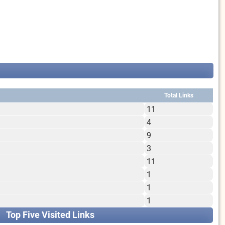
Total Links
11
4
9
3
11
1
1
1
Top Five Visited Links