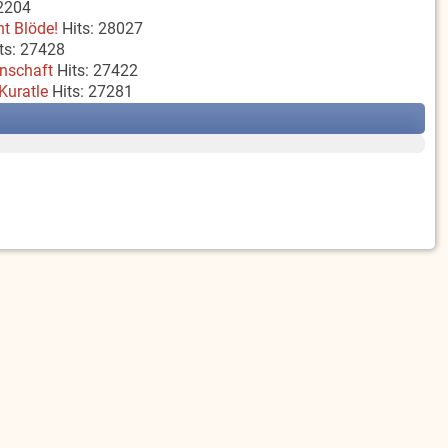
32204
ht Blöde!
Hits: 28027
ts: 27428
enschaft
Hits: 27422
Kuratle
Hits: 27281