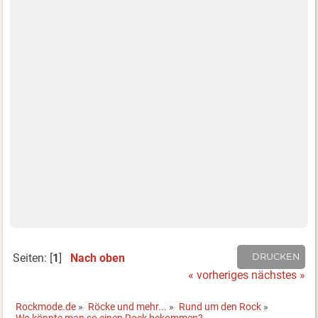
Seiten: [
1
]
Nach oben
DRUCKEN
« vorheriges
nächstes »
Rockmode.de
»
Röcke und mehr...
»
Rund um den Rock
»
Wo könnte man so einen Rock bekommen?