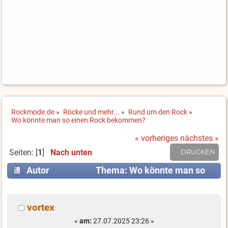
Rockmode.de
»
Röcke und mehr...
»
Rund um den Rock
»
Wo könnte man so einen Rock bekommen?
« vorheriges
nächstes »
Seiten: [
1
]
Nach unten
DRUCKEN
Autor
Thema: Wo könnte man so
einen Rock bekommen? (Gelesen 4988 mal)
vortex
«
am:
27.07.2025 23:26 »