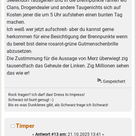
Seelendorf rausgehen und in die Brennpunkte fahren wo
Clans, Drogendealer und andere Taugenichts sich auf
Kosten jener die um 5 Uhr aufstehen einen bunten Tag
machen.
Ich weiß wer jetzt aufschreit- aber du kannst gerne
herkommen für eine Besichtigung der Brennpunkte wenn
du bereit bist deine rosarot-grüne Gutmenschenbrille
abzusetzen.
Die Zustimmung für die Aussage von Merz überwiegt zig
tausendfach das Geheule der Linken. Zig Millionen sehen
das wie er!
Gespeichert
Rock tragen? Ich darf das! Dress to Impress!
Schwarz ist bunt genug! :-)
Bis es was Dunkleres gibt, als Schwarz trage ich Schwarz!
Timper
«
Antwort #13 am:
21.10.2025 13:41 »