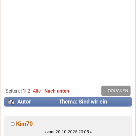
Seiten: [
1
]
2
Alle
Nach unten
DRUCKEN
Autor
Thema: Sind wir ein
Problem im Stadtbild? (Gelesen 23108 mal)
Kim70
«
am:
20.10.2025 20:05 »