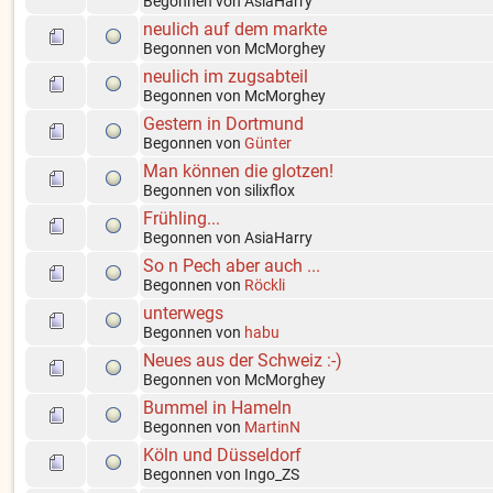
Begonnen von AsiaHarry
neulich auf dem markte
Begonnen von McMorghey
neulich im zugsabteil
Begonnen von McMorghey
Gestern in Dortmund
Begonnen von
Günter
Man können die glotzen!
Begonnen von silixflox
Frühling...
Begonnen von AsiaHarry
So n Pech aber auch ...
Begonnen von
Röckli
unterwegs
Begonnen von
habu
Neues aus der Schweiz :-)
Begonnen von McMorghey
Bummel in Hameln
Begonnen von
MartinN
Köln und Düsseldorf
Begonnen von Ingo_ZS