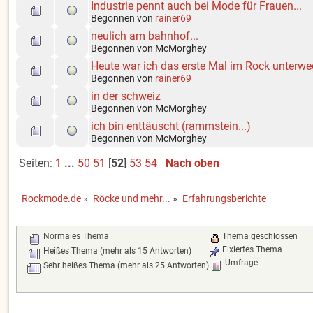
Industrie pennt auch bei Mode für Frauen...
Begonnen von
rainer69
neulich am bahnhof...
Begonnen von McMorghey
Heute war ich das erste Mal im Rock unterw
Begonnen von
rainer69
in der schweiz
Begonnen von McMorghey
ich bin enttäuscht (rammstein...)
Begonnen von McMorghey
Seiten:
1
...
50
51
[
52
]
53
54
Nach oben
Rockmode.de
»
Röcke und mehr...
»
Erfahrungsberichte
Normales Thema
Thema geschlossen
Fixiertes Thema
Heißes Thema (mehr als 15 Antworten)
Umfrage
Sehr heißes Thema (mehr als 25 Antworten)