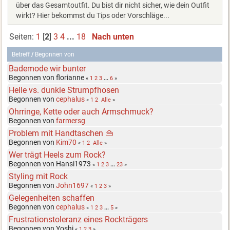
über das Gesamtoutfit. Du bist dir nicht sicher, wie dein Outfit
wirkt? Hier bekommst du Tips oder Vorschläge...
Seiten:
1
[
2
]
3
4
...
18
Nach unten
Betreff
/
Begonnen von
Bademode wir bunter
Begonnen von florianne
«
1
2
3
...
6
»
Helle vs. dunkle Strumpfhosen
Begonnen von
cephalus
«
1
2
Alle
»
Ohrringe, Kette oder auch Armschmuck?
Begonnen von
farmersg
Problem mit Handtaschen 👜
Begonnen von
Kim70
«
1
2
Alle
»
Wer trägt Heels zum Rock?
Begonnen von Hansi1973
«
1
2
3
...
23
»
Styling mit Rock
Begonnen von
John1697
«
1
2
3
»
Gelegenheiten schaffen
Begonnen von
cephalus
«
1
2
3
...
5
»
Frustrationstoleranz eines Rockträgers
Begonnen von Yoshi
«
1
2
3
»