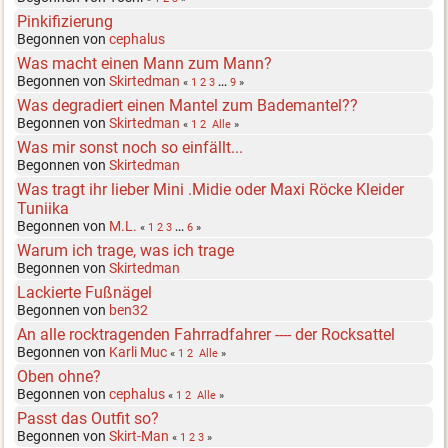
Pinkifizierung
Begonnen von
cephalus
Was macht einen Mann zum Mann?
Begonnen von
Skirtedman
«
1
2
3
...
9
»
Was degradiert einen Mantel zum Bademantel??
Begonnen von
Skirtedman
«
1
2
Alle
»
Was mir sonst noch so einfällt...
Begonnen von
Skirtedman
Was tragt ihr lieber Mini .Midie oder Maxi Röcke Kleider
Tuniika
Begonnen von
M.L.
«
1
2
3
...
6
»
Warum ich trage, was ich trage
Begonnen von
Skirtedman
Lackierte Fußnägel
Begonnen von
ben32
An alle rocktragenden Fahrradfahrer ---- der Rocksattel
Begonnen von
Karli Muc
«
1
2
Alle
»
Oben ohne?
Begonnen von
cephalus
«
1
2
Alle
»
Passt das Outfit so?
Begonnen von
Skirt-Man
«
1
2
3
»