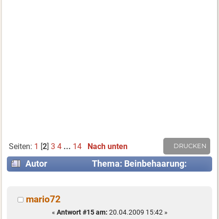
Seiten:
1
[
2
]
3
4
...
14
Nach unten
DRUCKEN
Autor
Thema: Beinbehaarung:
Stehenlassen oder weg damit? (Gelesen 210616
mal)
mario72
«
Antwort #15 am:
20.04.2009 15:42 »