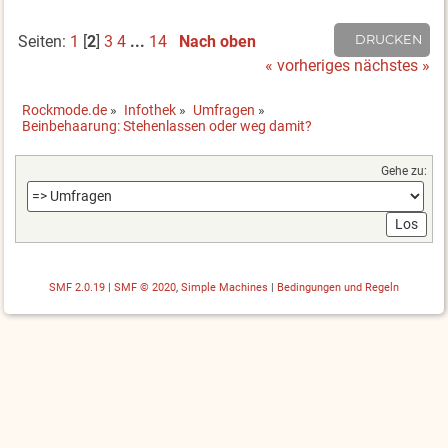
Seiten:
1
[
2
]
3
4
...
14
Nach oben
DRUCKEN
« vorheriges
nächstes »
Rockmode.de
»
Infothek
»
Umfragen
»
Beinbehaarung: Stehenlassen oder weg damit?
Gehe zu:
SMF 2.0.19
|
SMF © 2020
,
Simple Machines
|
Bedingungen und Regeln