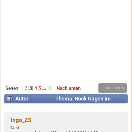
Seiten:
1
2
[
3
]
4
5
...
11
Nach unten
DRUCKEN
Autor
Thema: Rock tragen im
Ausland? (Gelesen 178934 mal)
Ingo_ZS
Gast