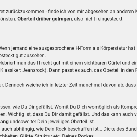
kret zurückzukommen - finde ich von mir abgesehen an anderen 
hönsten:
Oberteil drüber getragen
, also nicht reingesteckt.
enn jemand eine ausgesprochene H-Form als Körperstatur hat un
gesteckt gut aussehen.
lebriert man das H recht gut mit einem sichtbaren Gürtel und e
Klassiker: Jeansrock). Dann passt es auch, das Oberteil in den
ur. Dennoch weiche ich in letzter Zeit manchmal davon ab, dass 
ssen, wie Du Dir gefällst. Womit Du Dich womöglich als Kompr
n. Wichtig ist, dass Du Dir damit gefällst. Und das kann auch v
lang
undsoweiter Dein jeweiliges Oberteil ist.
n auch abhängig, wie Dein Rock beschaffen ist... Dicke des Bun
eiten, Glätte, Struktur etc. Deines Rockes.