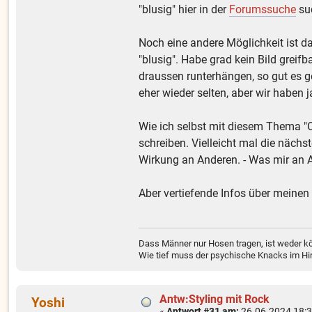
"blusig" hier in der
Forumssuche
suc
Noch eine andere Möglichkeit ist d
"blusig". Habe grad kein Bild greif
draussen runterhängen, so gut es g
eher wieder selten, aber wir haben
Wie ich selbst mit diesem Thema "O
schreiben. Vielleicht mal die nächst
Wirkung an Anderen. - Was mir an A
Aber vertiefende Infos über meine
Dass Männer nur Hosen tragen, ist weder kö
Wie tief muss der psychische Knacks im Hir
Antw:Styling mit Rock
Yoshi
«
Antwort #31 am:
26.06.2024 18:3