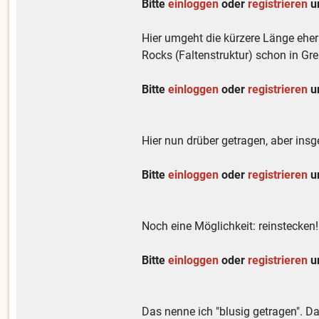
Bitte
einloggen
oder
registrieren
um
Hier umgeht die kürzere Länge eher 
Rocks (Faltenstruktur) schon in Gr
Bitte
einloggen
oder
registrieren
um
Hier nun drüber getragen, aber ins
Bitte
einloggen
oder
registrieren
um
Noch eine Möglichkeit: reinstecken!
Bitte
einloggen
oder
registrieren
um
Das nenne ich "blusig getragen". D