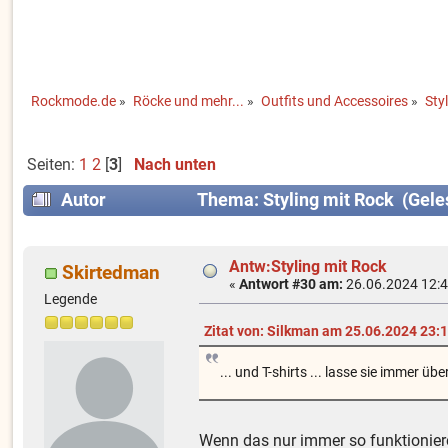
Rockmode.de
»
Röcke und mehr...
»
Outfits und Accessoires
»
Sty
Seiten:
1
2
[
3
]
Nach unten
Autor
Thema: Styling mit Rock (Gele
Antw:Styling mit Rock
Skirtedman
«
Antwort #30 am:
26.06.2024 12:4
Legende
Zitat von: Silkman am 25.06.2024 23:
... und T-shirts ... lasse sie immer
Wenn das nur immer so funktionier