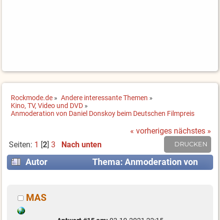
Rockmode.de
»
Andere interessante Themen
»
Kino, TV, Video und DVD
»
Anmoderation von Daniel Donskoy beim Deutschen Filmpreis
« vorheriges
nächstes »
Seiten:
1
[
2
]
3
Nach unten
DRUCKEN
Autor
Thema: Anmoderation von
Daniel Donskoy beim Deutschen Filmpreis
(Gelesen 61086 mal)
MAS