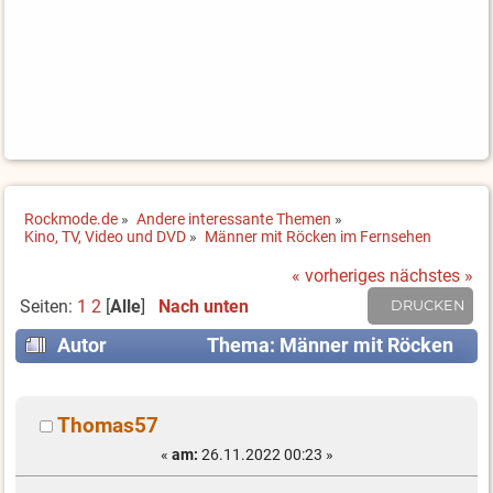
Rockmode.de
»
Andere interessante Themen
»
Kino, TV, Video und DVD
»
Männer mit Röcken im Fernsehen
« vorheriges
nächstes »
Seiten:
1
2
[
Alle
]
Nach unten
DRUCKEN
Autor
Thema: Männer mit Röcken
im Fernsehen (Gelesen 45181 mal)
Thomas57
«
am:
26.11.2022 00:23 »