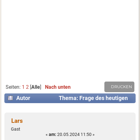
Seiten:
1
2
[
Alle
]
Nach unten
DRUCKEN
Autor
Thema: Frage des heutigen
Tages: (Gelesen 25078 mal)
Lars
Gast
«
am:
20.05.2024 11:50 »