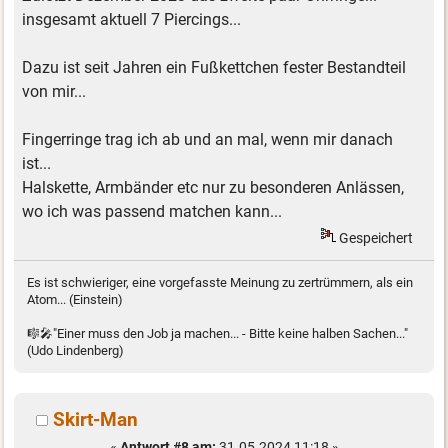
insgesamt aktuell 7 Piercings...
Dazu ist seit Jahren ein Fußkettchen fester Bestandteil
von mir...
Fingerringe trag ich ab und an mal, wenn mir danach
ist...
Halskette, Armbänder etc nur zu besonderen Anlässen,
wo ich was passend matchen kann...
Gespeichert
Es ist schwieriger, eine vorgefasste Meinung zu zertrümmern, als ein
Atom... (Einstein)
🎼🎤"Einer muss den Job ja machen... - Bitte keine halben Sachen..."
(Udo Lindenberg)
Skirt-Man
«
Antwort #8 am:
31.05.2024 11:18 »