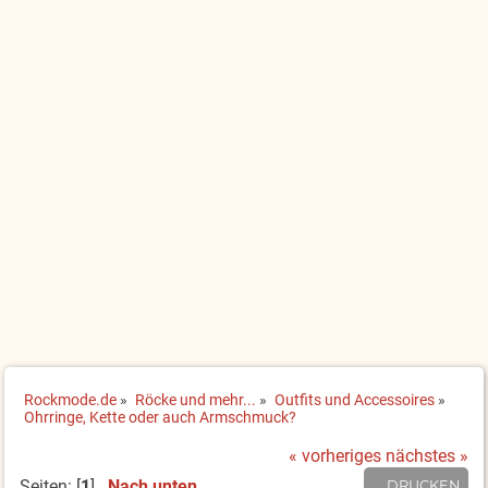
Rockmode.de
»
Röcke und mehr...
»
Outfits und Accessoires
»
Ohrringe, Kette oder auch Armschmuck?
« vorheriges
nächstes »
Seiten: [
1
]
Nach unten
DRUCKEN