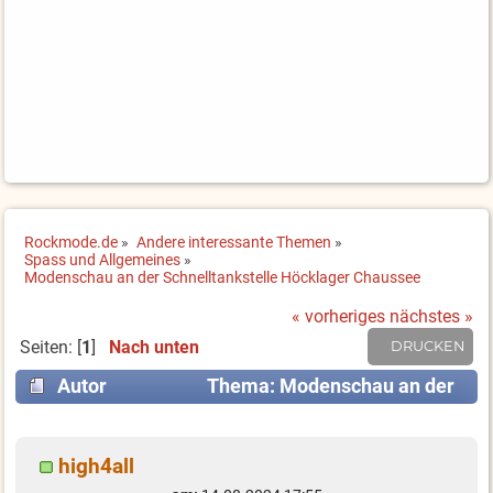
Rockmode.de
»
Andere interessante Themen
»
Spass und Allgemeines
»
Modenschau an der Schnelltankstelle Höcklager Chaussee
« vorheriges
nächstes »
Seiten: [
1
]
Nach unten
DRUCKEN
Autor
Thema: Modenschau an der
Schnelltankstelle Höcklager Chaussee (Gelesen
10152 mal)
high4all