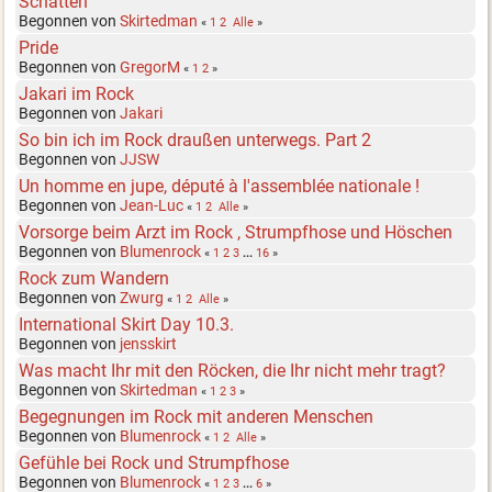
Schatten
Begonnen von
Skirtedman
«
1
2
Alle
»
Pride
Begonnen von
GregorM
«
1
2
»
Jakari im Rock
Begonnen von
Jakari
So bin ich im Rock draußen unterwegs. Part 2
Begonnen von
JJSW
Un homme en jupe, député à l'assemblée nationale !
Begonnen von
Jean-Luc
«
1
2
Alle
»
Vorsorge beim Arzt im Rock , Strumpfhose und Höschen
Begonnen von
Blumenrock
«
1
2
3
...
16
»
Rock zum Wandern
Begonnen von
Zwurg
«
1
2
Alle
»
International Skirt Day 10.3.
Begonnen von
jensskirt
Was macht Ihr mit den Röcken, die Ihr nicht mehr tragt?
Begonnen von
Skirtedman
«
1
2
3
»
Begegnungen im Rock mit anderen Menschen
Begonnen von
Blumenrock
«
1
2
Alle
»
Gefühle bei Rock und Strumpfhose
Begonnen von
Blumenrock
«
1
2
3
...
6
»