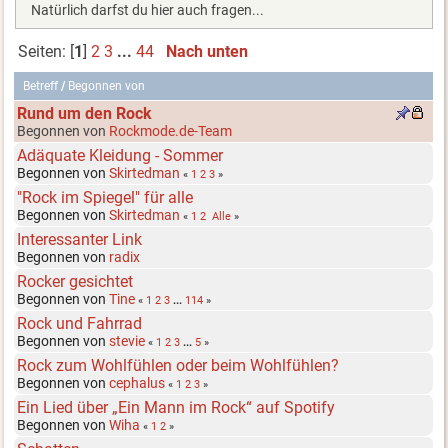
Natürlich darfst du hier auch fragen...
Seiten: [
1
]
2
3
...
44
Nach unten
Betreff
/
Begonnen von
Rund um den Rock
Begonnen von
Rockmode.de-Team
Adäquate Kleidung - Sommer
Begonnen von
Skirtedman
«
1
2
3
»
"Rock im Spiegel" für alle
Begonnen von
Skirtedman
«
1
2
Alle
»
Interessanter Link
Begonnen von
radix
Rocker gesichtet
Begonnen von
Tine
«
1
2
3
...
114
»
Rock und Fahrrad
Begonnen von
stevie
«
1
2
3
...
5
»
Rock zum Wohlfühlen oder beim Wohlfühlen?
Begonnen von
cephalus
«
1
2
3
»
Ein Lied über „Ein Mann im Rock“ auf Spotify
Begonnen von
Wiha
«
1
2
»