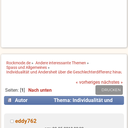
Rockmode.de
»
Andere interessante Themen
»
Spass und Allgemeines
»
Individualität und Andersheit über die Geschlechterdifferenz hinaus
« vorheriges
nächstes »
Seiten: [
1
]
Nach unten
DRUCKEN
Autor
Thema: Individualität und
Andersheit über die Geschlechterdifferenz hinaus
(Gelesen 5911 mal)
eddy762