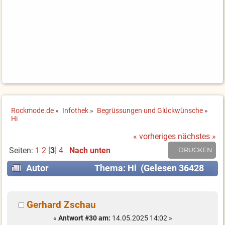
Rockmode.de
»
Infothek
»
Begrüssungen und Glückwünsche
»
Hi
« vorheriges
nächstes »
Seiten:
1
2
[
3
]
4
Nach unten
DRUCKEN
Autor
Thema: Hi (Gelesen 36428
mal)
Gerhard Zschau
«
Antwort #30 am:
14.05.2025 14:02 »