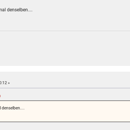
mal denselben....
0:12 »
0
l denselben....