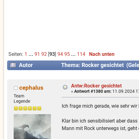
Seiten:
1
...
91
92
[
93
]
94
95
...
114
Nach unten
Autor
Thema: Rocker gesichtet (Gel
Antw:Rocker gesichtet
cephalus
«
Antwort #1380 am:
11.09.2024 1
Team
Legende
Ich frage mich gerade, wie sehr wi
Klar bin ich sensibilisiert aber d
Mann mit Rock unterwegs ist, geht 