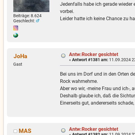
Jedenfalls habe ich gerade wieder 
vorbei.
Beiträge: 8.624
Leider hatte ich keine Chance zu h
Geschlecht:
Antw:Rocker gesichtet
JoHa
«
Antwort #1381 am:
11.09.2024 2
Gast
Bei uns im Dorf und in den Orten de
Rock wahrnehme.
Aber wo wir, -meine Frau und ich-,
Deshalb glaube ich, daß die Sichtu
Einerseits gut, andererseits schade
Antw:Rocker gesichtet
MAS
«
Antwort #1382 am:
11.09.2024 2